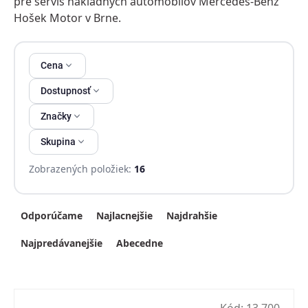
pre servis nákladných automobilov Mercedes-Benz
Hošek Motor v Brne.
Výpis produktov
Cena
Dostupnosť
Značky
Skupina
Zobrazených položiek:
16
Radenie produktov
Odporúčame
Najlacnejšie
Najdrahšie
Najpredávanejšie
Abecedne