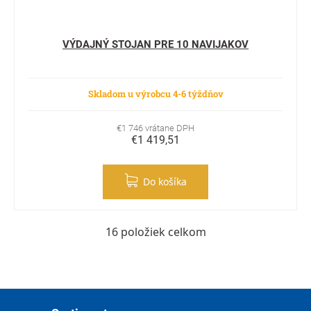
VÝDAJNÝ STOJAN PRE 10 NAVIJAKOV
Skladom u výrobcu 4-6 týždňov
€1 746 vrátane DPH
€1 419,51
Do košíka
16
položiek celkom
Ovládacie prvky výpisu
Zápätie