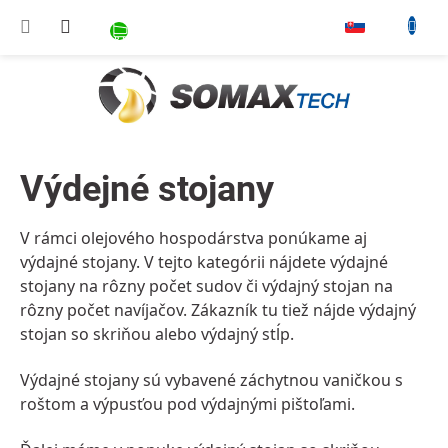
Prejsť na obsah
NÁKUPNÝ KOŠÍK
▾
Výdejné stojany
V rámci olejového hospodárstva ponúkame aj
výdajné stojany. V tejto kategórii nájdete výdajné
stojany na
rôzny počet sudov
či výdajný stojan na
rôzny počet navíjačov.
Zákazník tu tiež nájde
výdajný
stojan so skriňou
alebo
výdajný stĺp
.
Výdajné stojany sú vybavené
záchytnou vaničkou s
roštom
a výpusťou pod výdajnými pištoľami.