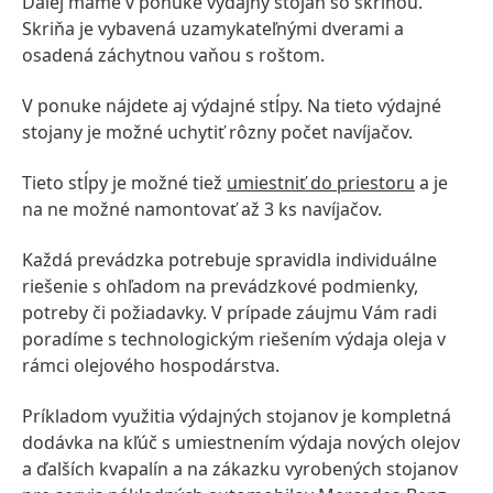
Ďalej máme v ponuke výdajný stojan so skriňou.
Skriňa je vybavená
uzamykateľnými dverami
a
osadená záchytnou vaňou s roštom.
V ponuke nájdete aj výdajné stĺpy. Na tieto výdajné
stojany je možné uchytiť rôzny počet navíjačov.
Tieto stĺpy je možné tiež
umiestniť do priestoru
a je
na ne možné namontovať až 3 ks navíjačov.
Každá prevádzka potrebuje spravidla individuálne
riešenie s ohľadom na prevádzkové podmienky,
potreby či požiadavky. V prípade záujmu Vám radi
poradíme s technologickým riešením výdaja oleja v
rámci olejového hospodárstva.
Príkladom využitia výdajných stojanov je kompletná
dodávka na kľúč s umiestnením výdaja nových olejov
a ďalších kvapalín a na zákazku vyrobených stojanov