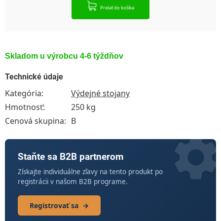
Pridať do košíka
Skladom u výrobcu 4-6 týždňov
Technické údaje
Kategória
:
Výdejné stojany
Hmotnosť
:
250 kg
Cenová skupina
:
B
Staňte sa B2B partnerom
Získajte individuálne zľavy na tento produkt po
registrácii v našom B2B programe.
Registrovať sa
→