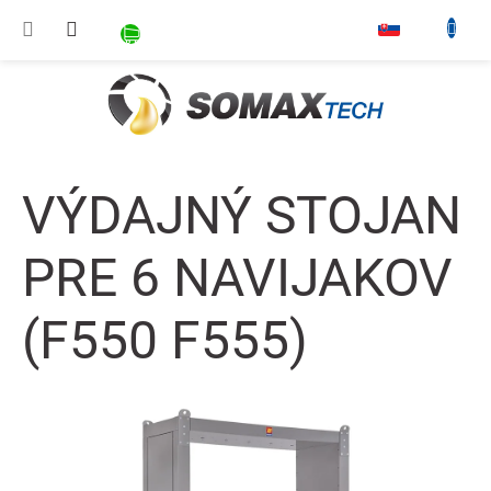
Prejsť na obsah
NÁKUPNÝ KOŠÍK
▾
VÝDAJNÝ STOJAN
PRE 6 NAVIJAKOV
(F550 F555)