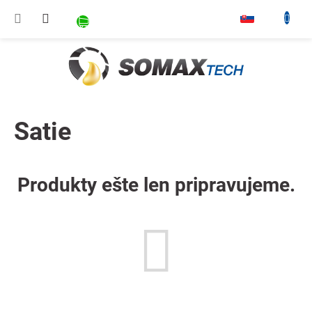
Prejsť na obsah
NÁKUPNÝ KOŠÍK
▾
Satie
Produkty ešte len pripravujeme.