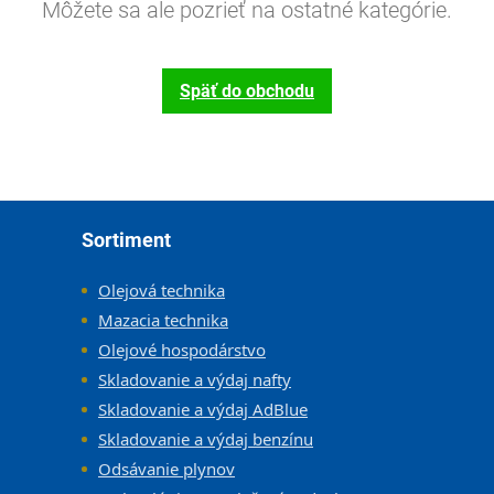
Môžete sa ale pozrieť na ostatné kategórie.
Späť do obchodu
Zápätie
Sortiment
Olejová technika
Mazacia technika
Olejové hospodárstvo
Skladovanie a výdaj nafty
Skladovanie a výdaj AdBlue
Skladovanie a výdaj benzínu
Odsávanie plynov