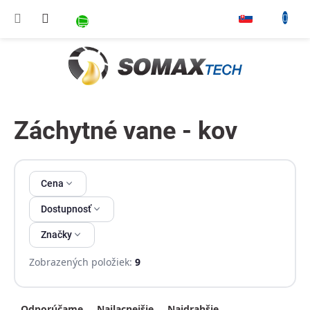
Prejsť na obsah
NÁKUPNÝ KOŠÍK
▾
Záchytné vane - kov
Výpis produktov
Cena
Dostupnosť
Značky
Zobrazených položiek:
9
Radenie produktov
Odporúčame
Najlacnejšie
Najdrahšie