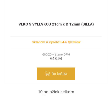
VEKO S VÝLEVKOU 21cm x Ø 12mm (BIELA)
Skladom u výrobcu 4-6 týždňov
€60,20 vrátane DPH
€48,94
Do košíka
10
položiek celkom
Ovládacie prvky výpisu