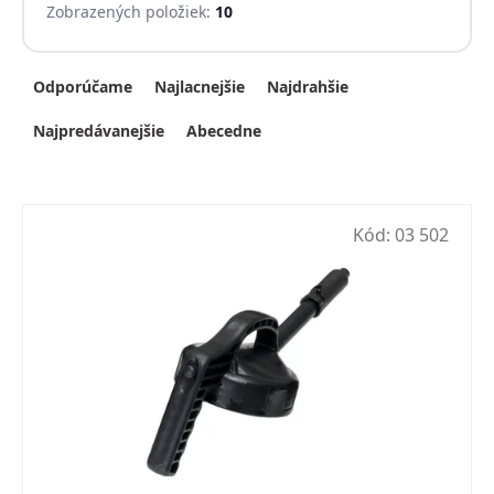
Zobrazených položiek:
10
Radenie produktov
Odporúčame
Najlacnejšie
Najdrahšie
Najpredávanejšie
Abecedne
Kód:
03 502