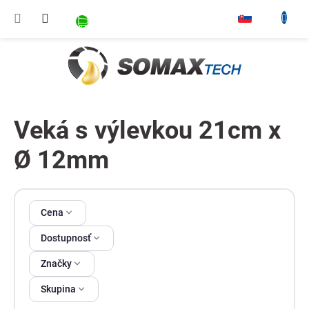
Prejsť na obsah
NÁKUPNÝ KOŠÍK
▾
Veká s výlevkou 21cm x
Ø 12mm
Výpis produktov
Cena
Dostupnosť
Značky
Skupina