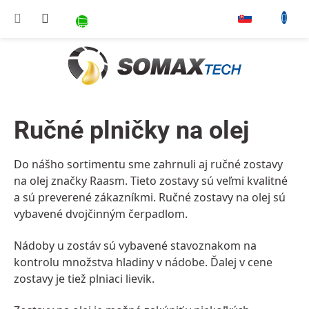
Prejsť na obsah
NÁKUPNÝ KOŠÍK
▾
Ručné plničky na olej
Do nášho sortimentu sme zahrnuli aj ručné zostavy
na olej značky
Raasm
. Tieto zostavy sú veľmi kvalitné
a sú preverené zákazníkmi. Ručné zostavy na olej sú
vybavené dvojčinným čerpadlom
.
Nádoby u zostáv sú vybavené stavoznakom na
kontrolu množstva hladiny v nádobe. Ďalej
v cene
zostavy je tiež
plniaci lievik
.