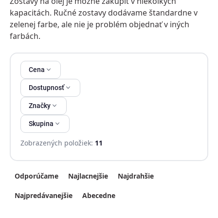
Zostavy na olej je možné zakúpiť v niekoľkých
kapacitách. Ručné zostavy dodávame štandardne v
zelenej farbe, ale nie je problém objednať v iných
farbách.
Výpis produktov
Cena
Dostupnosť
Značky
Skupina
Zobrazených položiek:
11
Radenie produktov
Odporúčame
Najlacnejšie
Najdrahšie
Najpredávanejšie
Abecedne