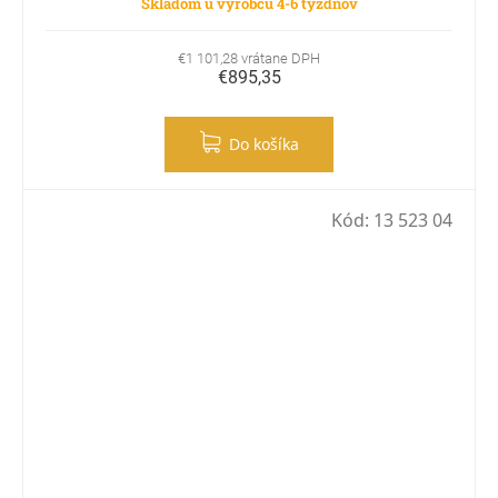
Skladom u výrobcu 4-6 týždňov
€1 101,28 vrátane DPH
€895,35
Do košíka
Kód:
13 523 04