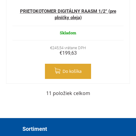
PRIETOKOTOMER DIGITÁLNY RAASM 1/2" (pre
plničky oleja)
Skladom
€245,54 vrátane DPH
€199,63
Do košíka
11
položiek celkom
Ovládacie prvky výpisu
Zápätie
Sortiment