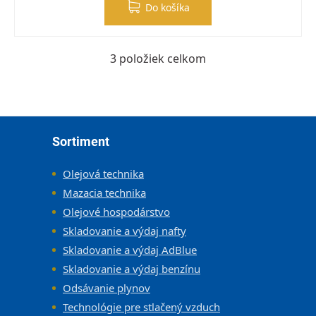
Do košíka
3
položiek celkom
Ovládacie prvky výpisu
Zápätie
Sortiment
Olejová technika
Mazacia technika
Olejové hospodárstvo
Skladovanie a výdaj nafty
Skladovanie a výdaj AdBlue
Skladovanie a výdaj benzínu
Odsávanie plynov
Technológie pre stlačený vzduch