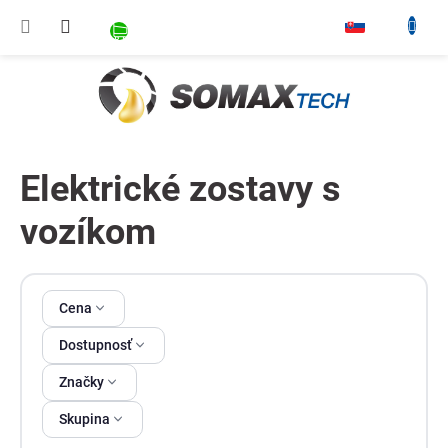
Prejsť na obsah
NÁKUPNÝ KOŠÍK
▾
Elektrické zostavy s
vozíkom
Výpis produktov
Cena
Dostupnosť
Značky
Skupina