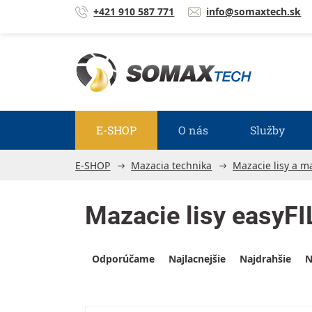
Prejsť na obsah
+421 910 587 771
info@somaxtech.sk
E-SHOP
O nás
Služby
E-SHOP
Mazacia technika
Mazacie lisy a m
Mazacie lisy easyF
Výpis produktov
Radenie produktov
Odporúčame
Najlacnejšie
Najdrahšie
N