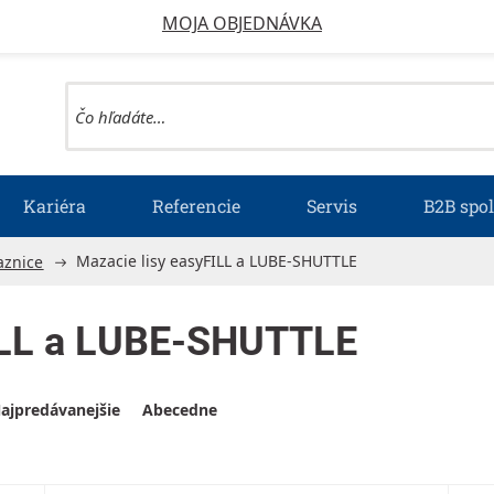
MOJA OBJEDNÁVKA
Kariéra
Referencie
Servis
B2B spo
Mazacie lisy easyFILL a LUBE-SHUTTLE
aznice
ILL a LUBE-SHUTTLE
ajpredávanejšie
Abecedne