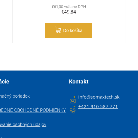
€61,30 vrátane DPH
€49,84
Do košíka
Ovládacie prvky výpisu
ácie
Kontakt
mačný poriadok
info
@
somaxtech.sk
+421 910 587 771
BECNÉ OBCHODNÉ PODMIENKY
ovanie osobných údajov