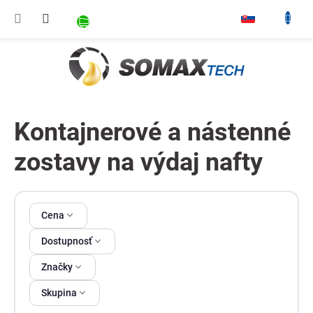
Prejsť na obsah
NÁKUPNÝ KOŠÍK
▾
Kontajnerové a nástenné
zostavy na výdaj nafty
Výpis produktov
Cena
Dostupnosť
Značky
Skupina