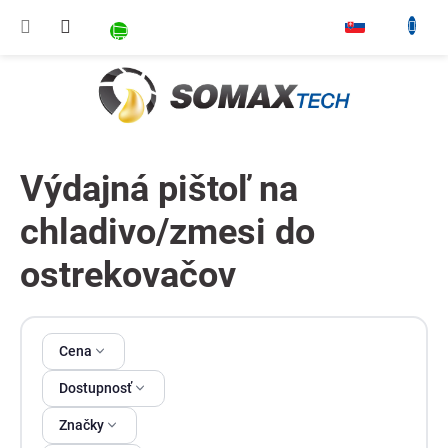
Prejsť na obsah
NÁKUPNÝ KOŠÍK
▾
Výdajná pištoľ na
chladivo/zmesi do
ostrekovačov
Výpis produktov
Cena
Dostupnosť
Značky