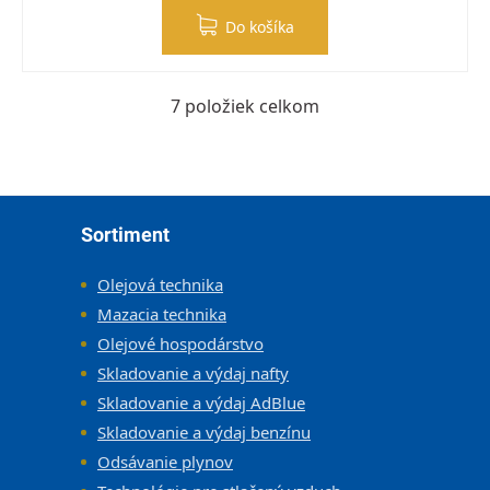
Do košíka
7
položiek celkom
Ovládacie prvky výpisu
Zápätie
Sortiment
Olejová technika
Mazacia technika
Olejové hospodárstvo
Skladovanie a výdaj nafty
Skladovanie a výdaj AdBlue
Skladovanie a výdaj benzínu
Odsávanie plynov