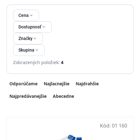
Výpis produktov
Cena
Dostupnosť
Značky
Skupina
Zobrazených položiek:
4
Radenie produktov
Odporúčame
Najlacnejšie
Najdrahšie
Najpredávanejšie
Abecedne
Kód:
01 160