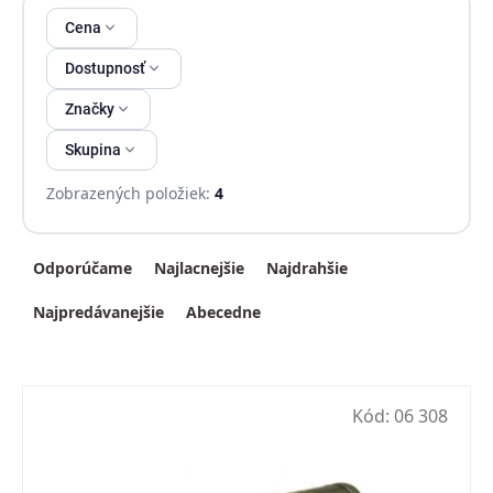
Výpis produktov
Cena
Dostupnosť
Značky
Skupina
Zobrazených položiek:
4
Radenie produktov
Odporúčame
Najlacnejšie
Najdrahšie
Najpredávanejšie
Abecedne
Kód:
06 308