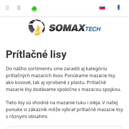
Prejsť na obsah
NÁKUPNÝ KOŠÍK
▾
Prítlačné lisy
Do nášho sortimentu sme zaradili aj kategóriu
prítlačných mazacích lisov. Ponúkame mazacie lisy
ako
kovové
, tak aj vyrobené
z plastu
. Prítlačné
mazacie lisy dodávame spoločne s mazacou spojkou.
Tieto lisy sú vhodné na mazanie tuku i oleja. V našej
ponuke si zákazník môže vybrať prítlačné mazacie lisy
s rôznymi obsahmi.