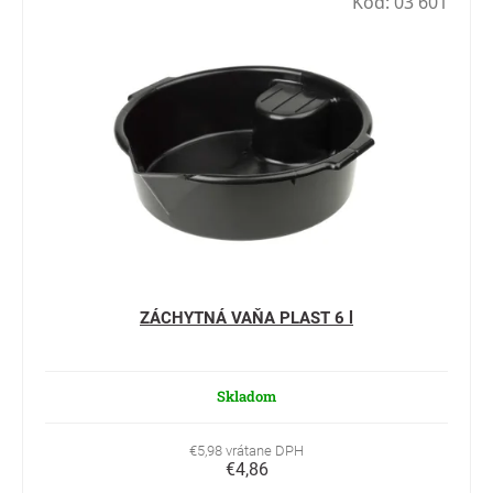
Kód:
03 601
ZÁCHYTNÁ VAŇA PLAST 6 l
Skladom
€5,98 vrátane DPH
€4,86