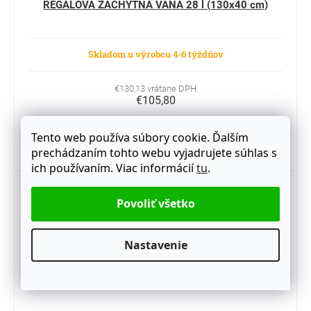
REGÁLOVÁ ZÁCHYTNÁ VAŇA 28 l (130x40 cm)
Skladom u výrobcu 4-6 týždňov
€130,13 vrátane DPH
€105,80
Tento web používa súbory cookie. Ďalším
Do košíka
prechádzaním tohto webu vyjadrujete súhlas s
ich používaním. Viac informácií
tu
.
Kód:
03 608 03
Nastavenie