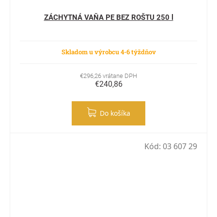
ZÁCHYTNÁ VAŇA PE BEZ ROŠTU 250 l
Skladom u výrobcu 4-6 týždňov
€296,26 vrátane DPH
€240,86
Do košíka
Kód:
03 607 29