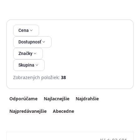
Výpis produktov
Cena
Dostupnosť
Značky
Skupina
Zobrazených položiek:
38
Radenie produktov
Odporúčame
Najlacnejšie
Najdrahšie
Najpredávanejšie
Abecedne