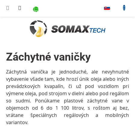
Prejsť na obsah
NÁKUPNÝ KOŠÍK
▾
Záchytné vaničky
Záchytná vanička je jednoduché, ale nevyhnutné
vybavenie všade tam, kde hrozí únik oleja alebo iných
prevádzkových kvapalín
, či už pod vozidlom pri
výmene oleja, pod strojom v dielni alebo pod regálom
so sudmi. Ponúkame plastové záchytné vane
v
objemoch od 6 do 1 100 litrov
, s roštom aj bez,
vrátane špeciálnych regálových a mobilných
variantov.