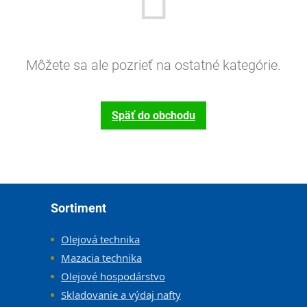
Môžete sa ale pozrieť na ostatné kategórie.
Späť do obchodu
Zápätie
Sortiment
Olejová technika
Mazacia technika
Olejové hospodárstvo
Skladovanie a výdaj nafty