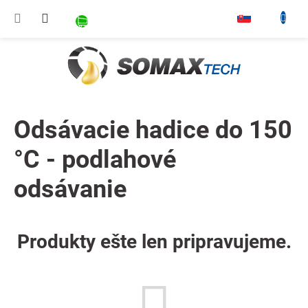
Prejsť na obsah
NÁKUPNÝ KOŠÍK
▾
Odsávacie hadice do 150
°C - podlahové
odsávanie
Produkty ešte len pripravujeme.