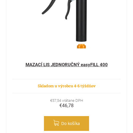
MAZACÍ LIS JEDNORUČNÝ easyFILL 400
Skladom u výrobcu 4-6 týždňov
€57,54 vrátane DPH
€46,78
Do košíka