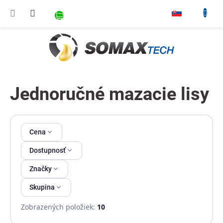
Prejsť na obsah
NÁKUPNÝ KOŠÍK
▾
Jednoručné mazacie lisy
Výpis produktov
Cena
Dostupnosť
Značky
Skupina
Zobrazených položiek:
10