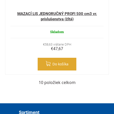
MAZACÍ LIS JEDNORUČNÝ PROFI 500 cm3 vr.
príslušenstva (žltá)
Skladom
€58,63 vrátane DPH
€47,67
Do košíka
10
položiek celkom
Ovládacie prvky výpisu
Zápätie
Sortiment