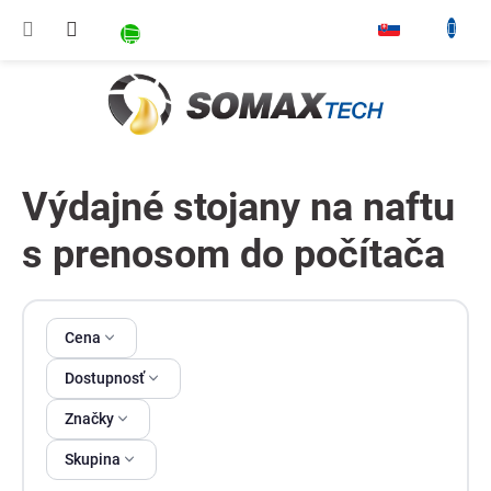
Prejsť na obsah
NÁKUPNÝ KOŠÍK
▾
Výdajné stojany na naftu
s prenosom do počítača
Výpis produktov
Cena
Dostupnosť
Značky
Skupina