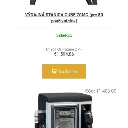
VÝDAJNÁ STANICA CUBE 70MC (pre 80
používateľov)
Skladom
€1 961,68 vrátane DPH
€1 594,86
Do košíka
Kód:
11 405 00