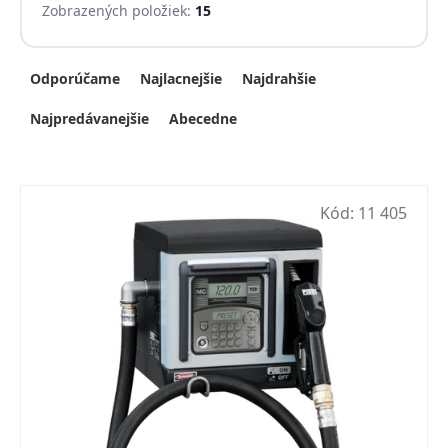
Zobrazených položiek:
15
Radenie produktov
Odporúčame
Najlacnejšie
Najdrahšie
Najpredávanejšie
Abecedne
Kód:
11 405