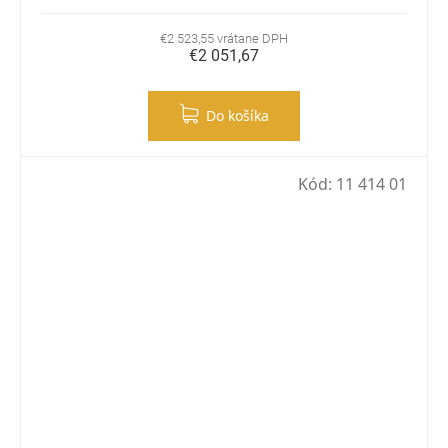
€2 523,55 vrátane DPH
€2 051,67
Do košíka
Kód:
11 414 01