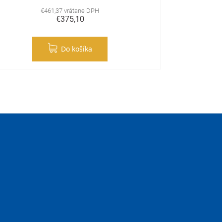
€461,37 vrátane DPH
€375,10
Do košíka