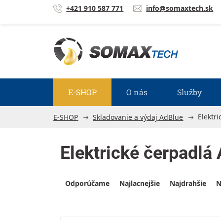
Prejsť na obsah
+421 910 587 771
info@somaxtech.sk
E-SHOP
O nás
Služby
Elektr
E-SHOP
Skladovanie a výdaj AdBlue
Elektrické čerpadlá
Výpis produktov
Radenie produktov
Odporúčame
Najlacnejšie
Najdrahšie
N