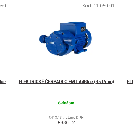
050
Kód:
11 050 01
lue
ELEKTRICKÉ ČERPADLO FMT AdBlue (35 l/min)
EL
Skladom
€413,43 vrátane DPH
€336,12