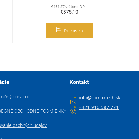
€461,37 vrátane DPH
€375,10
Do košíka
Ovládacie prvky výpisu
ácie
Kontakt
mačný poriadok
info
@
somaxtech.sk
+421 910 587 771
BECNÉ OBCHODNÉ PODMIENKY
ovanie osobných údajov