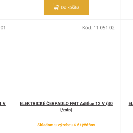
Do košíka
 01
Kód:
11 051 02
4 V
ELEKTRICKÉ ČERPADLO FMT AdBlue 12 V (30
E
l/min)
Skladom u výrobcu 4-6 týždňov