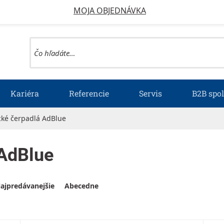
MOJA OBJEDNÁVKA
Kariéra
Referencie
Servis
B2B spo
ické čerpadlá AdBlue
 AdBlue
ajpredávanejšie
Abecedne