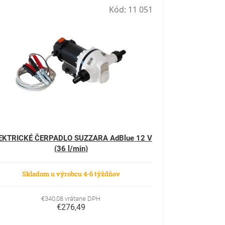
Kód:
11 051
EKTRICKÉ ČERPADLO SUZZARA AdBlue 12 V
(36 l/min)
Skladom u výrobcu 4-6 týždňov
€340,08 vrátane DPH
€276,49