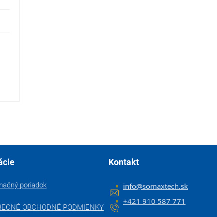
Ovládacie prvky výpisu
ácie
Kontakt
mačný poriadok
info
@
somaxtech.sk
+421 910 587 771
BECNÉ OBCHODNÉ PODMIENKY