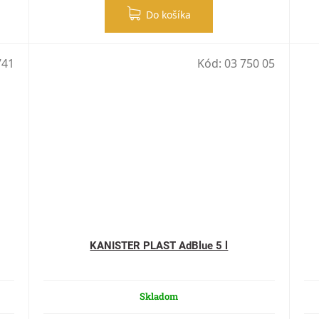
Do košíka
741
Kód:
03 750 05
KANISTER PLAST AdBlue 5 l
Skladom