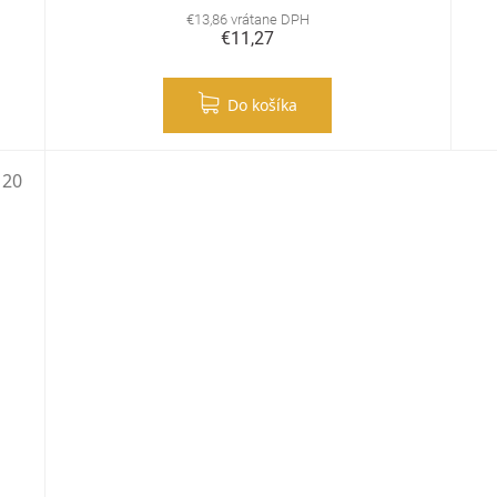
€13,86 vrátane DPH
€11,27
Do košíka
 20