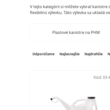
V tejto kategórii si môžete vybrať kanistre
flexibilnú výlevku
. Táto výlevka sa ukladá v
Plastové kanistre na PHM
Výpis produktov
Radenie produktov
Odporúčame
Najlacnejšie
Najdrahšie
N
Kód:
03 