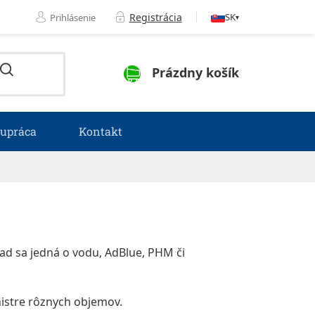
Registrácia
SK
Prihlásenie
▾
NÁKUPNÝ KOŠÍK
Prázdny košík
lupráca
Kontakt
ad sa jedná o vodu, AdBlue, PHM či
nistre rôznych objemov.