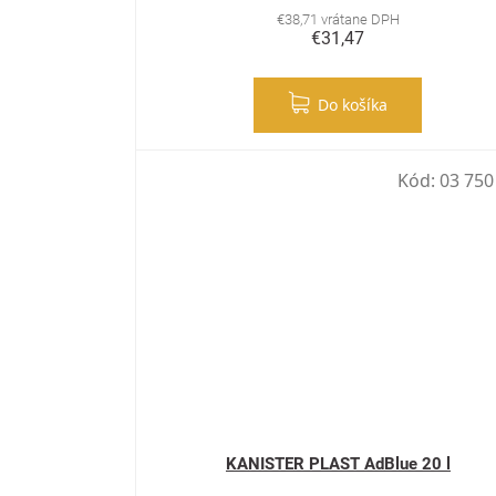
€38,71 vrátane DPH
€31,47
Do košíka
Kód:
03 750
KANISTER PLAST AdBlue 20 l