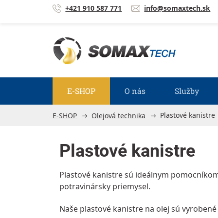
Prejsť na obsah
+421 910 587 771
info@somaxtech.sk
E-SHOP
O nás
Služby
Plastové kanistre
E-SHOP
Olejová technika
Plastové kanistre
Plastové kanistre sú ideálnym pomocníkom 
potravinársky priemysel.
Naše plastové kanistre na olej sú vyroben