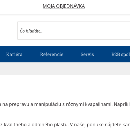
MOJA OBJEDNÁVKA
Kariéra
Referencie
Servis
B2B spo
na prepravu a manipuláciu s rôznymi kvapalinami. Napríkl
é
z kvalitného a odolného plastu
. V našej ponuke nájdete ka