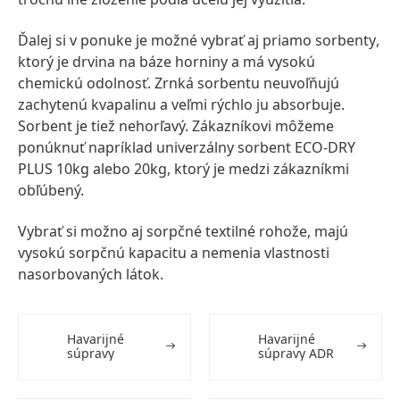
Ďalej si v ponuke je možné vybrať aj priamo
sorbenty
,
ktorý je drvina na báze horniny a má vysokú
chemickú odolnosť. Zrnká sorbentu neuvoľňujú
zachytenú kvapalinu a veľmi rýchlo ju absorbuje.
Sorbent je tiež nehorľavý. Zákazníkovi môžeme
ponúknuť napríklad univerzálny sorbent ECO-DRY
PLUS 10kg alebo 20kg, ktorý je medzi zákazníkmi
obľúbený.
Vybrať si možno aj
sorpčné textilné rohože
, majú
vysokú sorpčnú kapacitu a nemenia vlastnosti
nasorbovaných látok.
Havarijné
Havarijné
súpravy
súpravy ADR