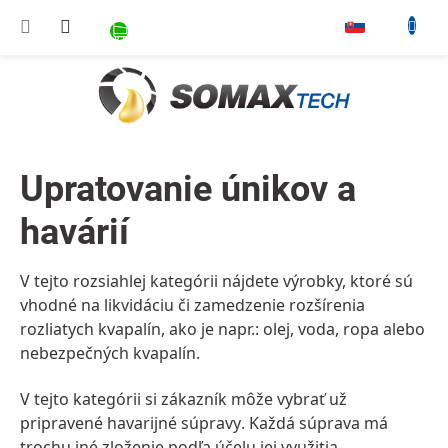
Prejsť na obsah
NÁKUPNÝ KOŠÍK
▾
Upratovanie únikov a
havárií
V tejto rozsiahlej kategórii nájdete výrobky, ktoré sú
vhodné na likvidáciu či zamedzenie rozšírenia
rozliatych kvapalín, ako je napr.: olej, voda, ropa alebo
nebezpečných kvapalín.
V tejto kategórii si zákazník môže vybrať už
pripravené
havarijné súpravy
. Každá súprava má
trochu iné zloženie podľa účelu jej využitia.