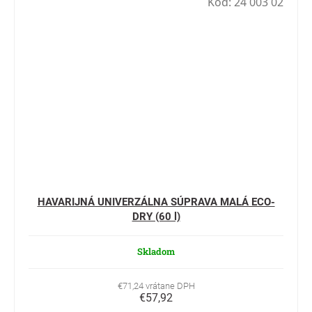
Kód:
24 003 02
HAVARIJNÁ UNIVERZÁLNA SÚPRAVA MALÁ ECO-
DRY (60 l)
Skladom
€71,24 vrátane DPH
€57,92