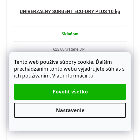
UNIVERZÁLNY SORBENT ECO-DRY PLUS 10 kg
Skladom
€22,60 vrátane DPH
€18,37
Tento web používa súbory cookie. Ďalším
prechádzaním tohto webu vyjadrujete súhlas s
Do košíka
ich používaním. Viac informácií
tu
.
Kód:
24 019 01
Nastavenie