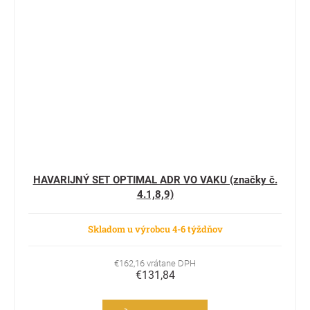
HAVARIJNÝ SET OPTIMAL ADR VO VAKU (značky č.
4.1,8,9)
Skladom u výrobcu 4-6 týždňov
€162,16 vrátane DPH
€131,84