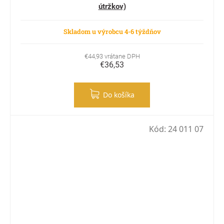
útržkov)
Skladom u výrobcu 4-6 týždňov
€44,93 vrátane DPH
€36,53
Do košíka
Kód:
24 011 07