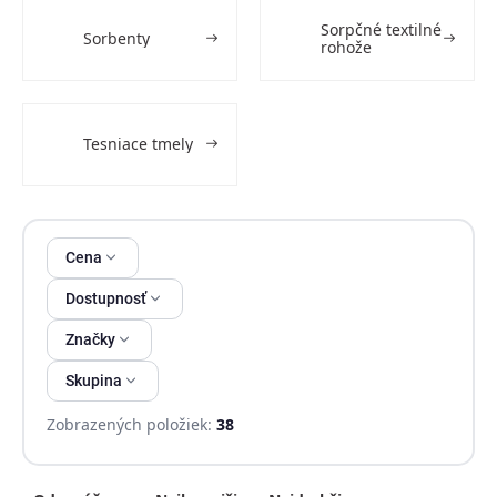
Sorpčné textilné
Sorbenty
rohože
Tesniace tmely
Výpis produktov
Cena
Dostupnosť
Značky
Skupina
Zobrazených položiek:
38
Radenie produktov