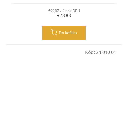
€90,87 vrátane DPH
€73,88
Do košíka
Kód:
24 010 01