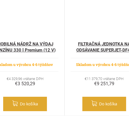
OBILNÁ NÁDRŽ NA VÝDAJ
FILTRAČNÁ JEDNOTKA N
NZÍNU 330 l Premium (12 V)
ODSÁVANIE SUPERJET-DF
THERMALCUT-N
kladom u výrobcu 4-6 týždňov
Skladom u výrobcu 4-6 týždň
€4 329,96 vrátane DPH
€11 379,70 vrátane DPH
€3 520,29
€9 251,79
Do košíka
Do košíka