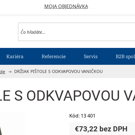
MOJA OBJEDNÁVKA
Kariéra
Referencie
Servis
B2B spo
DRŽIAK PIŠTOLE S ODKVAPOVOU VANIČKOU
ole
LE S ODKVAPOVOU 
Kód:
13 401
€73,22