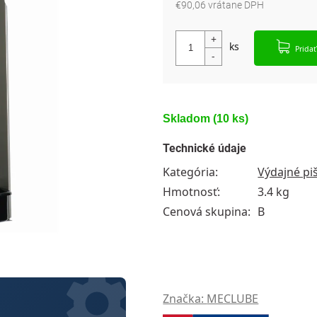
€90,06 vrátane DPH
Jednotková cena:
Pridať
Skladom
(10 ks)
Technické údaje
Kategória
:
Výdajné pi
Hmotnosť
:
3.4 kg
Cenová skupina
:
B
Značka:
MECLUBE