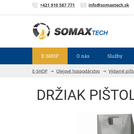
Prejsť na obsah
+421 910 587 771
info@somaxtech.sk
E-SHOP
O nás
Služby
E-SHOP
Olejové hospodárstvo
Výdajné pišt
DRŽIAK PIŠTO