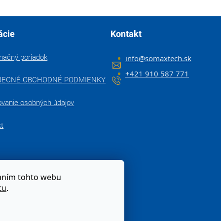
ácie
Kontakt
mačný poriadok
info
@
somaxtech.sk
+421 910 587 771
BECNÉ OBCHODNÉ PODMIENKY
ovanie osobných údajov
kt
zaním tohto webu
tu
.