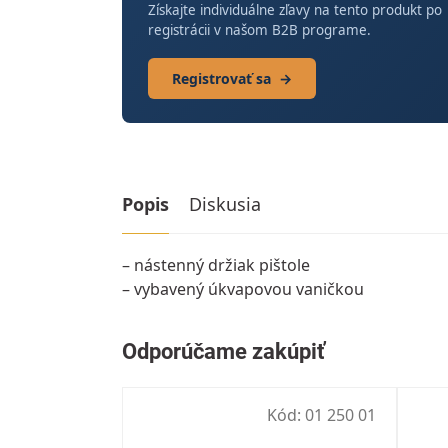
Získajte individuálne zľavy na tento produkt po
registrácii v našom B2B programe.
Registrovať sa
→
Popis
Diskusia
– nástenný držiak pištole
– vybavený úkvapovou vaničkou
Kód:
01 250 01