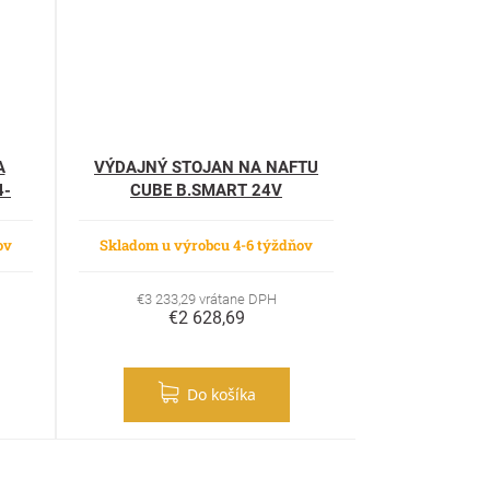
A
VÝDAJNÝ STOJAN NA NAFTU
4-
CUBE B.SMART 24V
ov
Skladom u výrobcu 4-6 týždňov
€3 233,29 vrátane DPH
€2 628,69
Do košíka