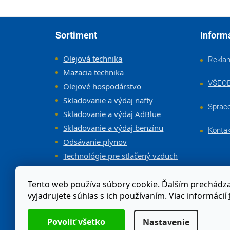
Zápätie
Sortiment
Inform
Olejová technika
Rekla
Mazacia technika
VŠEO
Olejové hospodárstvo
Skladovanie a výdaj nafty
Sprac
Skladovanie a výdaj AdBlue
Skladovanie a výdaj benzínu
Konta
Odsávanie plynov
Technológie pre stlačený vzduch
Vybavenie dielne a servisov
Tento web používa súbory cookie. Ďalším prechád
vyjadrujete súhlas s ich používaním. Viac informácií
Odstúpenie od zmluvy
Nastavenie