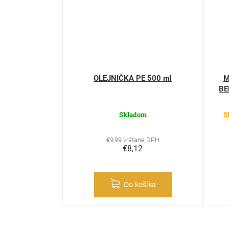
OLEJNIČKA PE 500 ml
M
BE
Skladom
S
€9,99 vrátane DPH
€8,12
Do košíka