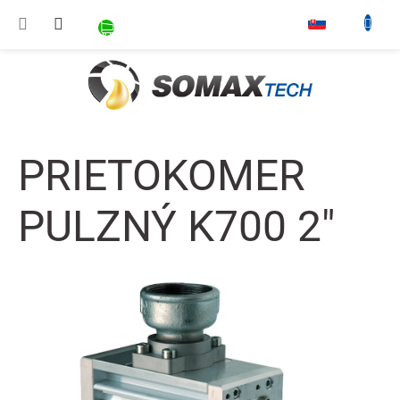
Prejsť na obsah
NÁKUPNÝ KOŠÍK
▾
PRIETOKOMER
PULZNÝ K700 2"