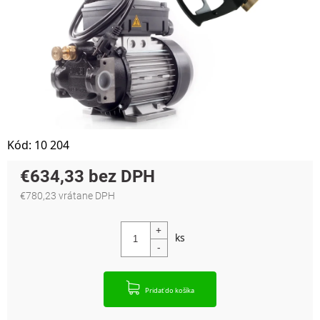
Kód:
10 204
€634,33
€780,23 vrátane DPH
Jednotková cena:
Pridať do košíka