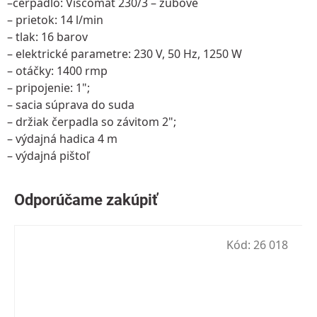
–čerpadlo: Viscomat 230/3 – zubové
– prietok: 14 l/min
– tlak: 16 barov
– elektrické parametre: 230 V, 50 Hz, 1250 W
– otáčky: 1400 rmp
– pripojenie: 1";
– sacia súprava do suda
– držiak čerpadla so závitom 2";
– výdajná hadica 4 m
– výdajná pištoľ
Kód:
26 018