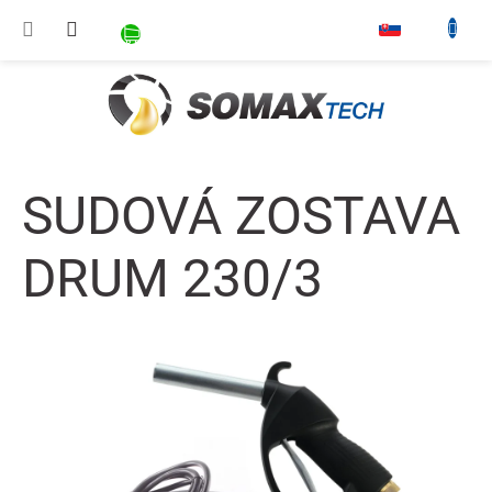
Prejsť na obsah
NÁKUPNÝ KOŠÍK
▾
SUDOVÁ ZOSTAVA
DRUM 230/3