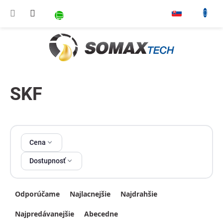
Prejsť na obsah
NÁKUPNÝ KOŠÍK
▾
SKF
Cena
Dostupnosť
Radenie produktov
Odporúčame
Najlacnejšie
Najdrahšie
Najpredávanejšie
Abecedne