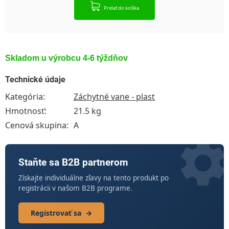
Pridať do košíka
Skladom u výrobcu 4-6 týždňov
Technické údaje
Kategória
:
Záchytné vane - plast
Hmotnosť
:
21.5 kg
Cenová skupina
:
A
Staňte sa B2B partnerom
Získajte individuálne zľavy na tento produkt po
registrácii v našom B2B programe.
Registrovať sa
→