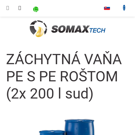
Prejsť na obsah
NÁKUPNÝ KOŠÍK
▾
ZÁCHYTNÁ VAŇA
PE S PE ROŠTOM
(2x 200 l sud)