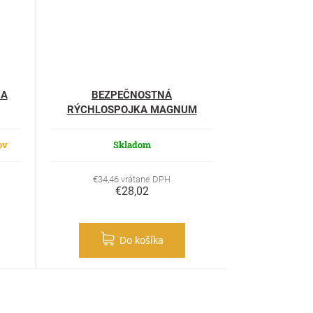
CA
BEZPEČNOSTNÁ
RÝCHLOSPOJKA MAGNUM
STL.VZDUCH 3/8"" vnútorný závit
ov
Skladom
€34,46 vrátane DPH
€28,02
Do košíka