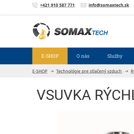
Prejsť na obsah
+421 910 587 771
info@somaxtech.sk
E-SHOP
O nás
Služby
E-SHOP
Technológie pre stlačený vzduch
R
VSUVKA RÝCHLO