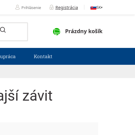
Registrácia
SK
Prihlásenie
▾
NÁKUPNÝ KOŠÍK
Prázdny košík
lupráca
Kontakt
ší závit