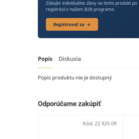
Získajte individuálne zľavy na tento produkt po
registrácii v našom B2B programe.
Registrovať sa
→
Popis
Diskusia
Popis produktu nie je dostupný
Kód:
22 925 09