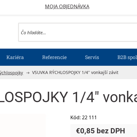
MOJA OBJEDNÁVKA
Kariéra
Referencie
Servis
B2B spo
VSUVKA RÝCHLOSPOJKY 1/4" vonkajší závit
ýchlospojky
SPOJKY 1/4" vonkaj
Kód:
22 111
€0,85