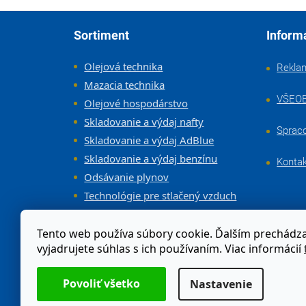
Zápätie
Sortiment
Inform
Olejová technika
Rekla
Mazacia technika
VŠEO
Olejové hospodárstvo
Skladovanie a výdaj nafty
Sprac
Skladovanie a výdaj AdBlue
Skladovanie a výdaj benzínu
Konta
Odsávanie plynov
Technológie pre stlačený vzduch
Vybavenie dielne a servisov
Tento web používa súbory cookie. Ďalším prechád
vyjadrujete súhlas s ich používaním. Viac informácií
Odstúpenie od zmluvy
Nastavenie
Moja objednávka