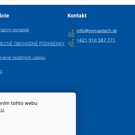
ácie
Kontakt
mačný poriadok
info
@
somaxtech.sk
+421 910 587 771
BECNÉ OBCHODNÉ PODMIENKY
ovanie osobných údajov
kt
zaním tohto webu
tu
.