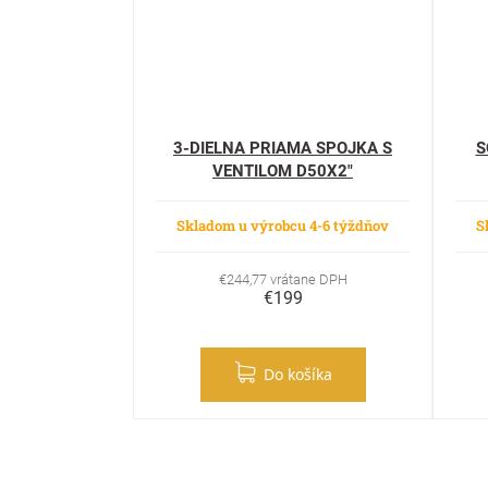
3-DIELNA PRIAMA SPOJKA S
S
VENTILOM D50X2"
Skladom u výrobcu 4-6 týždňov
S
€244,77 vrátane DPH
€199
Do košíka