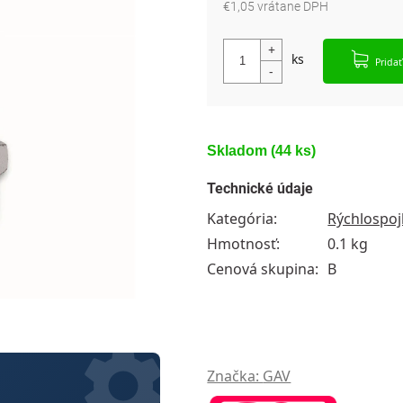
€1,05 vrátane DPH
Jednotková cena:
Pridať
Skladom
(44 ks)
Technické údaje
Kategória
:
Rýchlospoj
Hmotnosť
:
0.1 kg
Cenová skupina
:
B
Značka:
GAV