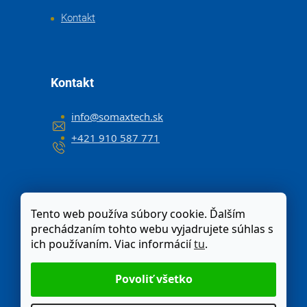
Kontakt
Kontakt
info
@
somaxtech.sk
+421 910 587 771
Tento web používa súbory cookie. Ďalším
prechádzaním tohto webu vyjadrujete súhlas s
ich používaním. Viac informácií
tu
.