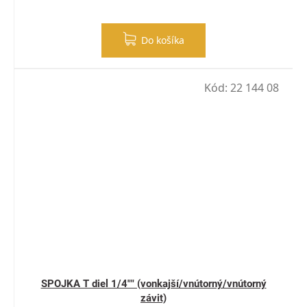
Do košíka
Kód:
22 144 08
SPOJKA T diel 1/4"" (vonkajší/vnútorný/vnútorný
závit)