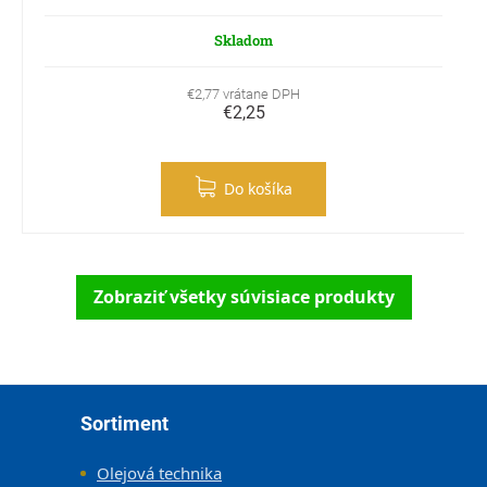
Skladom
€2,77 vrátane DPH
€2,25
Do košíka
Zobraziť všetky súvisiace produkty
Zápätie
Sortiment
Olejová technika