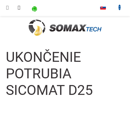
Prejsť na obsah
NÁKUPNÝ KOŠÍK
▾
UKONČENIE
POTRUBIA
SICOMAT D25