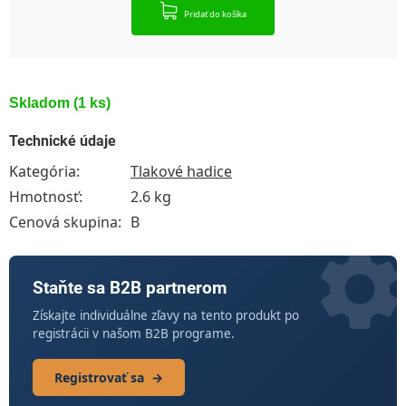
Pridať do košíka
Skladom
(1 ks)
Technické údaje
Kategória
:
Tlakové hadice
Hmotnosť
:
2.6 kg
Cenová skupina
:
B
Staňte sa B2B partnerom
Získajte individuálne zľavy na tento produkt po
registrácii v našom B2B programe.
Registrovať sa
→