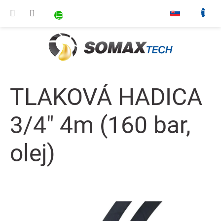
Prejsť na obsah
NÁKUPNÝ KOŠÍK
▾
TLAKOVÁ HADICA
3/4" 4m (160 bar,
olej)