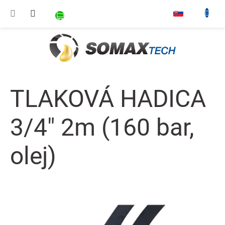
Prejsť na obsah
NÁKUPNÝ KOŠÍK
▾
TLAKOVÁ HADICA
3/4" 2m (160 bar,
olej)