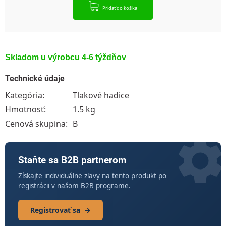
Pridať do košíka
Skladom u výrobcu 4-6 týždňov
Technické údaje
Kategória
:
Tlakové hadice
Hmotnosť
:
1.5 kg
Cenová skupina
:
B
Staňte sa B2B partnerom
Získajte individuálne zľavy na tento produkt po
registrácii v našom B2B programe.
Registrovať sa
→