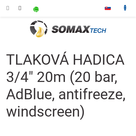
Prejsť na obsah
NÁKUPNÝ KOŠÍK
▾
TLAKOVÁ HADICA
3/4" 20m (20 bar,
AdBlue, antifreeze,
windscreen)