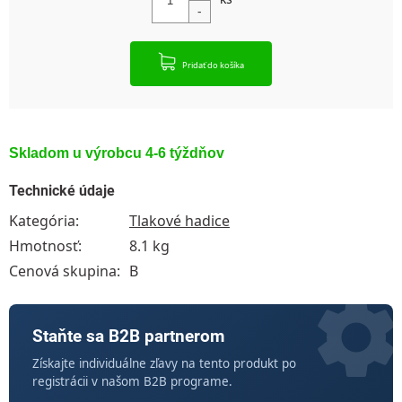
Pridať do košíka
Skladom u výrobcu 4-6 týždňov
Technické údaje
Kategória
:
Tlakové hadice
Hmotnosť
:
8.1 kg
Cenová skupina
:
B
Staňte sa B2B partnerom
Získajte individuálne zľavy na tento produkt po
registrácii v našom B2B programe.