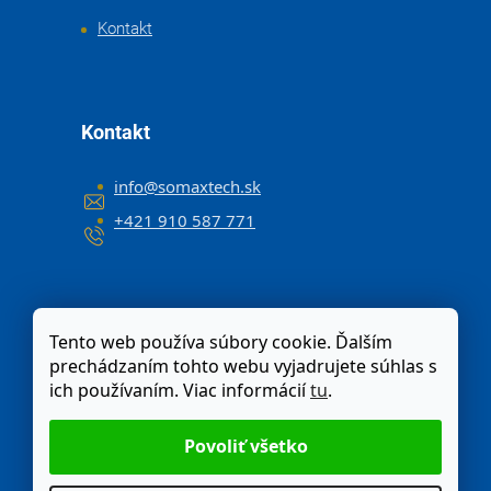
Kontakt
Kontakt
info
@
somaxtech.sk
+421 910 587 771
Tento web používa súbory cookie. Ďalším
prechádzaním tohto webu vyjadrujete súhlas s
ich používaním. Viac informácií
tu
.