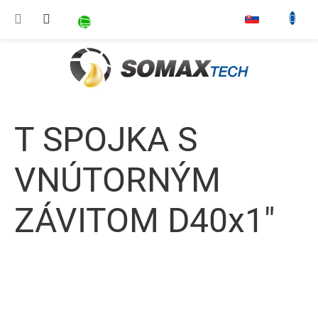
Prejsť na obsah
NÁKUPNÝ KOŠÍK
▾
T SPOJKA S
VNÚTORNÝM
ZÁVITOM D40x1"