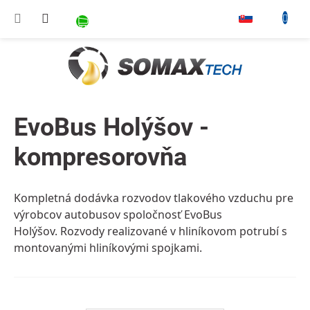
Prejsť na obsah
NÁKUPNÝ KOŠÍK
▾
EvoBus Holýšov -
kompresorovňa
Kompletná dodávka rozvodov tlakového vzduchu pre
výrobcov autobusov spoločnosť EvoBus
Holýšov.
Rozvody realizované v hliníkovom potrubí s
montovanými hliníkovými spojkami.