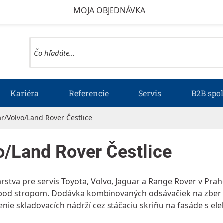
MOJA OBJEDNÁVKA
Kariéra
Referencie
Servis
B2B spo
r/Volvo/Land Rover Čestlice
o/Land Rover Čestlice
tva pre servis Toyota, Volvo, Jaguar a Range Rover v Prahe
 pod stropom. Dodávka kombinovaných odsávačiek na zber p
enie skladovacích nádrží cez stáčaciu skriňu na fasáde s e