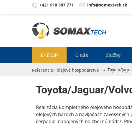
Prejsť na obsah
+421 910 587 771
info@somaxtech.sk
E-SHOP
O nás
Služby
Toyota/Jagua
Referencie - olejové hospodárstvo
Toyota/Jaguar/Volv
Realizácia kompletného olejového hospodárs
olejových baroch a navíjačoch zavesených
čerpadiel napojených na zbernú nádrž. Pln