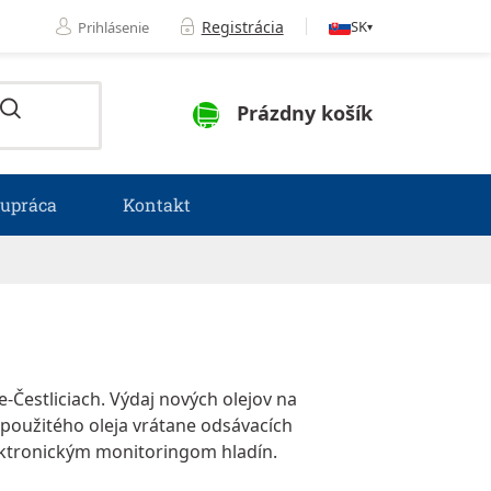
Registrácia
SK
Prihlásenie
▾
NÁKUPNÝ KOŠÍK
Prázdny košík
lupráca
Kontakt
-Čestliciach. Výdaj nových olejov na
oužitého oleja vr
átane
odsávacích
lektronickým monitoringom hladín.