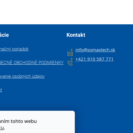
ácie
Kontakt
mačný poriadok
info
@
somaxtech.sk
+421 910 587 771
BECNÉ OBCHODNÉ PODMIENKY
ovanie osobných údajov
kt
zaním tohto webu
tu
.