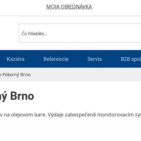
MOJA OBJEDNÁVKA
Kariéra
Referencie
Servis
B2B spo
o Pokorný Brno
ný Brno
ov na olejovom bare. Výdaje zabezpečené monitorovacím s