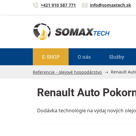
Prejsť na obsah
+421 910 587 771
info@somaxtech.sk
E-SHOP
O nás
Služby
Renault Aut
Referencie - olejové hospodárstvo
Renault Auto Pokor
Dodávka technológie na výdaj nových olej