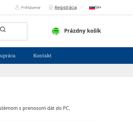
Registrácia
SK
Prihlásenie
▾
NÁKUPNÝ KOŠÍK
Prázdny košík
lupráca
Kontakt
ystémom s prenosom dát do PC.