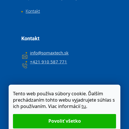
Kontakt
Kontakt
info
@
somaxtech.sk
+421 910 587 771
Tento web používa súbory cookie. Ďalším
prechádzaním tohto webu vyjadrujete súhlas s
ich používaním. Viac informácií
tu
.