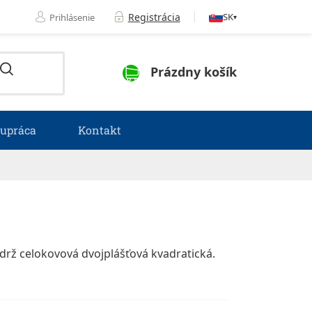
Registrácia
SK
Prihlásenie
▾
NÁKUPNÝ KOŠÍK
Prázdny košík
lupráca
Kontakt
drž celokovová dvojplášťová kvadratická.