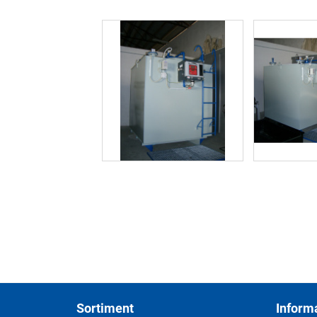
Zápätie
Sortiment
Inform