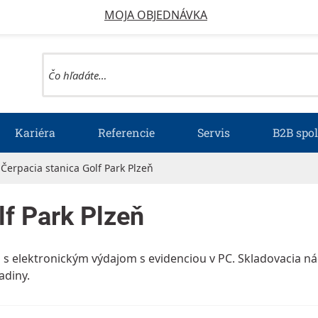
MOJA OBJEDNÁVKA
Kariéra
Referencie
Servis
B2B spo
Čerpacia stanica Golf Park Plzeň
lf Park Plzeň
 s elektronickým výdajom s evidenciou v PC. Skladovacia ná
adiny.