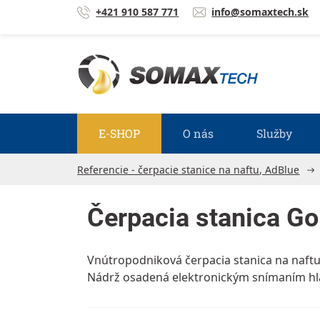
Prejsť na obsah
+421 910 587 771
info@somaxtech.sk
E-SHOP
O nás
Služby
Referencie - čerpacie stanice na naftu, AdBlue
Čerpacia stanica Go
Vnútropodniková čerpacia stanica na naftu
Nádrž osadená elektronickým snímaním hl