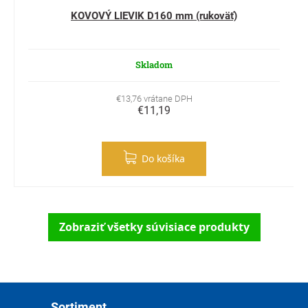
KOVOVÝ LIEVIK D160 mm (rukoväť)
Skladom
€13,76 vrátane DPH
€11,19
Do košíka
Zobraziť všetky súvisiace produkty
Zápätie
Sortiment