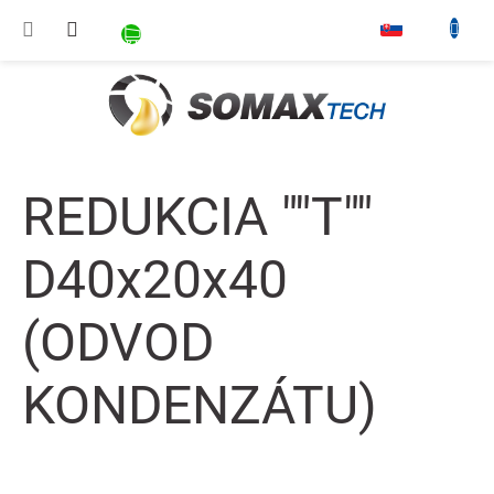
Prejsť na obsah
NÁKUPNÝ KOŠÍK
▾
REDUKCIA ""T""
D40x20x40
(ODVOD
KONDENZÁTU)