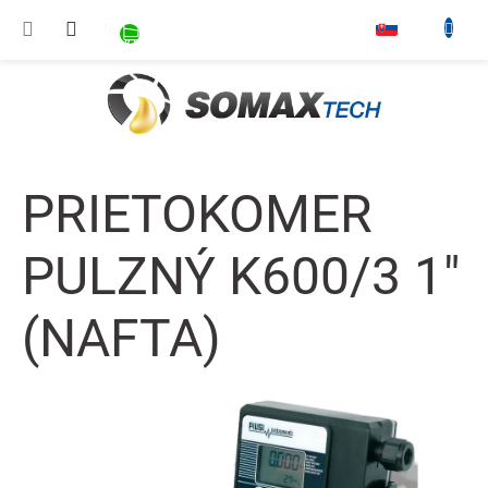
Prejsť na obsah
NÁKUPNÝ KOŠÍK
▾
PRIETOKOMER
PULZNÝ K600/3 1"
(NAFTA)