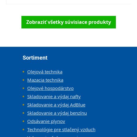
Zobraziť všetky súvisiace produkty
Zápätie
Sortiment
Olejová technika
Mazacia technika
Olejové hospodárstvo
Skladovanie a výdaj nafty
Skladovanie a výdaj AdBlue
Skladovanie a výdaj benzínu
Odsávanie plynov
Technológie pre stlačený vzduch