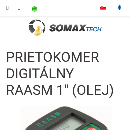
Prejsť na obsah
NÁKUPNÝ KOŠÍK
▾
PRIETOKOMER
DIGITÁLNY
RAASM 1" (OLEJ)