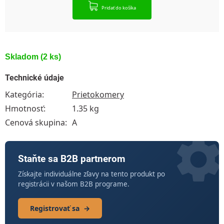
Pridať do košíka
Skladom
(2 ks)
Technické údaje
Kategória
:
Prietokomery
Hmotnosť
:
1.35 kg
Cenová skupina
:
A
Staňte sa B2B partnerom
Získajte individuálne zľavy na tento produkt po
registrácii v našom B2B programe.
Registrovať sa
→