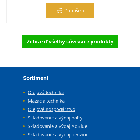
Do košíka
Zobraziť všetky súvisiace produkty
Zápätie
Sortiment
Olejová technika
Mazacia technika
Olejové hospodárstvo
Skladovanie a výdaj nafty
Skladovanie a výdaj AdBlue
Skladovanie a výdaj benzínu