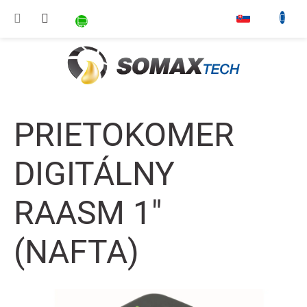
Prejsť na obsah
NÁKUPNÝ KOŠÍK
▾
PRIETOKOMER
DIGITÁLNY
RAASM 1"
(NAFTA)