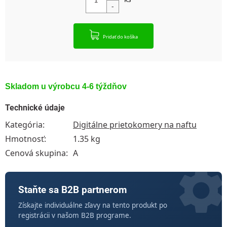
Pridať do košíka
Skladom u výrobcu 4-6 týždňov
Technické údaje
Kategória
:
Digitálne prietokomery na naftu
Hmotnosť
:
1.35 kg
Cenová skupina
:
A
Staňte sa B2B partnerom
Získajte individuálne zľavy na tento produkt po
registrácii v našom B2B programe.