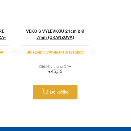
RE
VEKO S VÝLEVKOU 21cm x Ø
CA-
7mm (ORANŽOVÁ)
ov
Skladom u výrobcu 4-6 týždňov
€56,03 vrátane DPH
€45,55
Do košíka