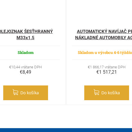
OLEJOZNAK ŠESŤHRANNÝ
AUTOMATICKÝ NAVÍJAČ P
M33x1,5
NÁKLADNÉ AUTOMOBILY A
125/7.5-SB
Skladom
Skladom u výrobcu 4-6 týždň
€10,44 vrátane DPH
€1 866,17 vrátane DPH
€8,49
€1 517,21
Do košíka
Do košíka