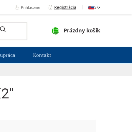
Registrácia
SK
Prihlásenie
▾
NÁKUPNÝ KOŠÍK
Prázdny košík
lupráca
Kontakt
2"