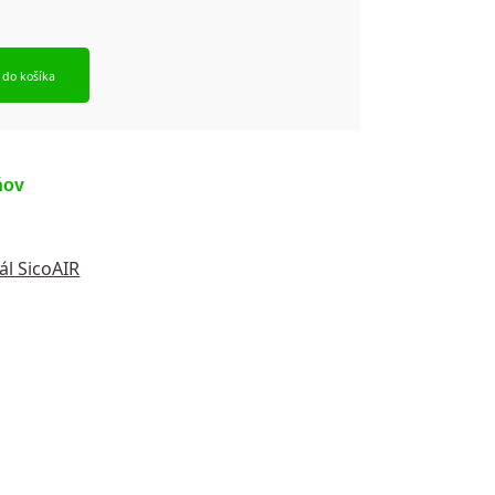
 do košíka
ňov
ál SicoAIR