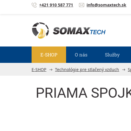
Prejsť na obsah
+421 910 587 771
info@somaxtech.sk
E-SHOP
O nás
Služby
E-SHOP
Technológie pre stlačený vzduch
S
PRIAMA SPOJK