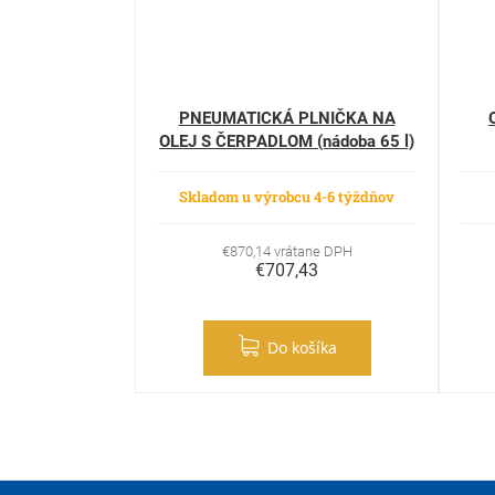
PNEUMATICKÁ PLNIČKA NA
OLEJ S ČERPADLOM (nádoba 65 l)
Skladom u výrobcu 4-6 týždňov
€870,14 vrátane DPH
€707,43
Do košíka