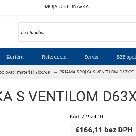
MOJA OBJEDNÁVKA
Kariéra
Referencie
Servis
B2B spo
PRIAMA SPOJKA S VENTILOM D63X2"
pojovací materiál SicoAIR
A S VENTILOM D63X
Kód:
22 924 10
€166,11