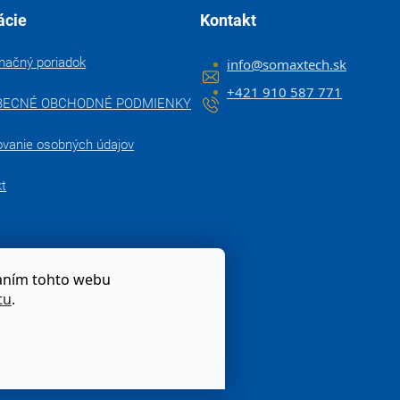
ácie
Kontakt
mačný poriadok
info
@
somaxtech.sk
+421 910 587 771
BECNÉ OBCHODNÉ PODMIENKY
ovanie osobných údajov
kt
zaním tohto webu
tu
.