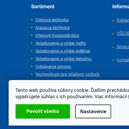
Zápätie
Sortiment
Inform
Olejová technika
Rekla
Mazacia technika
VŠEO
Olejové hospodárstvo
Skladovanie a výdaj nafty
Sprac
Skladovanie a výdaj AdBlue
Skladovanie a výdaj benzínu
Konta
Odsávanie plynov
Technológie pre stlačený vzduch
Vybavenie dielne a servisov
Tento web používa súbory cookie. Ďalším prechád
vyjadrujete súhlas s ich používaním. Viac informácií
Odstúpenie od zmluvy
Nastavenie
Moja objednávka