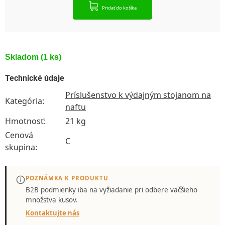
Pridať do košíka
Skladom
(1 ks)
Technické údaje
Príslušenstvo k výdajným stojanom na
Kategória
:
naftu
Hmotnosť
:
21 kg
Cenová
C
skupina
:
POZNÁMKA K PRODUKTU
B2B podmienky iba
na vyžiadanie
pri odbere väčšieho
množstva kusov.
Kontaktujte nás