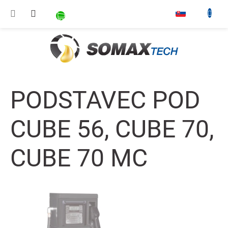
Prejsť na obsah
NÁKUPNÝ KOŠÍK
▾
PODSTAVEC POD
CUBE 56, CUBE 70,
CUBE 70 MC