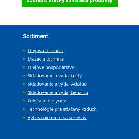
Zobraziť všetky súvisiace produkty
Zápätie
Sortiment
Olejová technika
Mazacia technika
Olejové hospodárstvo
Skladovanie a výdaj nafty
Skladovanie a výdaj AdBlue
Skladovanie a výdaj benzínu
Odsávanie plynov
Technológie pre stlačený vzduch
Vybavenie dielne a servisov