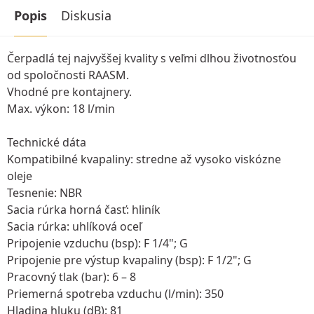
Popis
Diskusia
Čerpadlá tej najvyššej kvality s veľmi dlhou životnosťou
od spoločnosti RAASM.
Vhodné pre kontajnery.
Max. výkon: 18 l/min
Technické dáta
Kompatibilné kvapaliny: stredne až vysoko viskózne
oleje
Tesnenie: NBR
Sacia rúrka horná časť: hliník
Sacia rúrka: uhlíková oceľ
Pripojenie vzduchu (bsp): F 1/4"; G
Pripojenie pre výstup kvapaliny (bsp): F 1/2"; G
Pracovný tlak (bar): 6 – 8
Priemerná spotreba vzduchu (l/min): 350
Hladina hluku (dB): 81