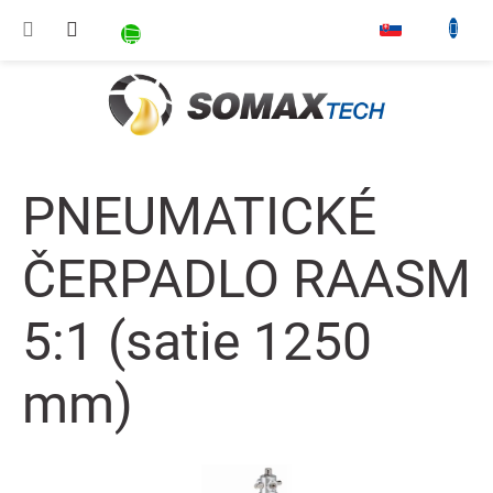
Prejsť na obsah
NÁKUPNÝ KOŠÍK
▾
PNEUMATICKÉ
ČERPADLO RAASM
5:1 (satie 1250
mm)