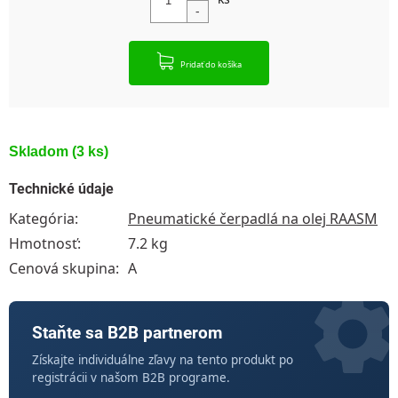
Pridať do košíka
Skladom
(3 ks)
Technické údaje
Kategória
:
Pneumatické čerpadlá na olej RAASM
Hmotnosť
:
7.2 kg
Cenová skupina
:
A
Staňte sa B2B partnerom
Získajte individuálne zľavy na tento produkt po
registrácii v našom B2B programe.