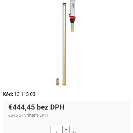
Kód:
13 115 03
€444,45
€546,67 vrátane DPH
Jednotková cena: