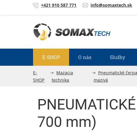
Prejsť na obsah
+421 910 587 771
info@somaxtech.sk
E-SHOP
O nás
Služby
E-
Mazacia
Pneumatické čerpa
SHOP
technika
mazivá
PNEUMATICKÉ 
700 mm)