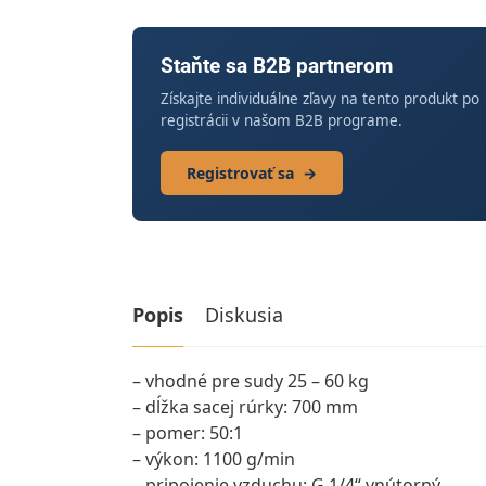
Staňte sa B2B partnerom
Získajte individuálne zľavy na tento produkt po
registrácii v našom B2B programe.
Registrovať sa
→
Popis
Diskusia
– vhodné pre sudy 25 – 60 kg
– dĺžka sacej rúrky: 700 mm
– pomer: 50:1
– výkon: 1100 g/min
– pripojenie vzduchu: G 1/4“ vnútorný