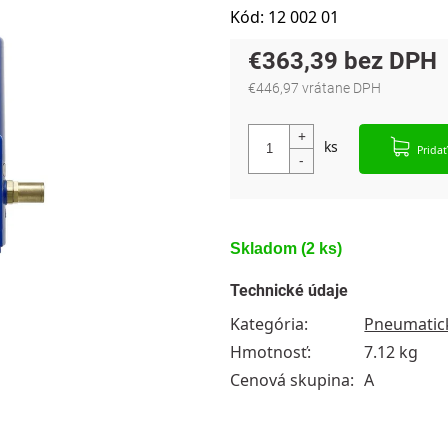
Kód:
12 002 01
€363,39
€446,97 vrátane DPH
Jednotková cena:
Pridať
Skladom
(2 ks)
Technické údaje
Kategória
:
Pneumatic
Hmotnosť
:
7.12 kg
Cenová skupina
:
A