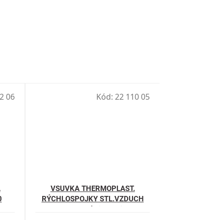
2 06
Kód:
22 110 05
Á
VSUVKA THERMOPLAST.
0
RÝCHLOSPOJKY STL.VZDUCH
3/8"" vonkajší závit