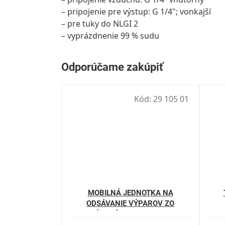
– pripojenie pre výstup: G 1/4"; vonkajší
– pre tuky do NLGI 2
– vyprázdnenie 99 % sudu
Kód:
29 105 01
MOBILNÁ JEDNOTKA NA
ODSÁVANIE VÝPAROV ZO
ZVÁRANÍ MASTER-1BR/D