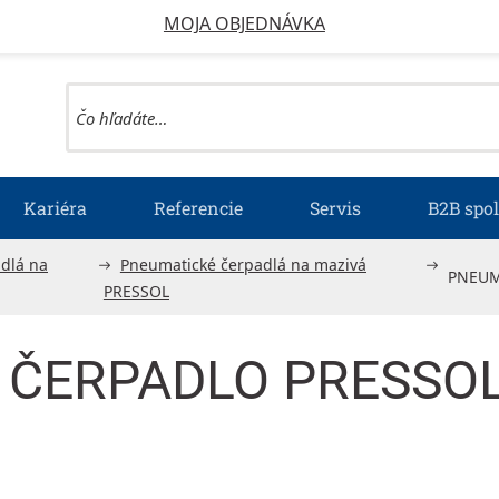
MOJA OBJEDNÁVKA
Kariéra
Referencie
Servis
B2B spo
dlá na
Pneumatické čerpadlá na mazivá
PNEUMA
PRESSOL
ČERPADLO PRESSOL 5