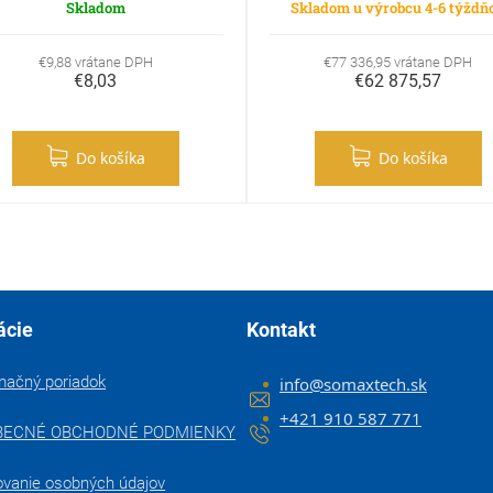
Skladom
Skladom u výrobcu 4-6 týždň
€9,88 vrátane DPH
€77 336,95 vrátane DPH
€8,03
€62 875,57
Do košíka
Do košíka
ácie
Kontakt
mačný poriadok
info
@
somaxtech.sk
+421 910 587 771
BECNÉ OBCHODNÉ PODMIENKY
ovanie osobných údajov