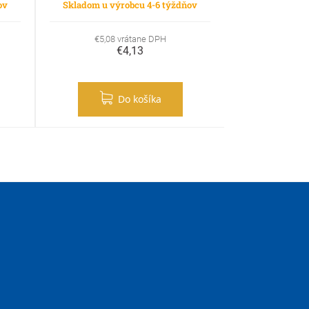
ov
Skladom u výrobcu 4-6 týždňov
€5,08 vrátane DPH
€4,13
Do košíka