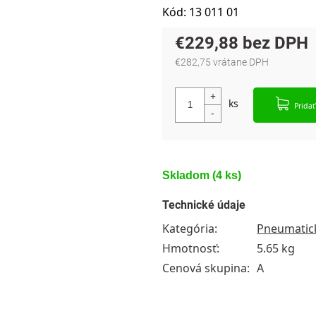
Kód:
13 011 01
€229,88
€282,75 vrátane DPH
Jednotková cena:
Pridať
Skladom
(4 ks)
Technické údaje
Kategória
:
Pneumatick
Hmotnosť
:
5.65 kg
Cenová skupina
:
A