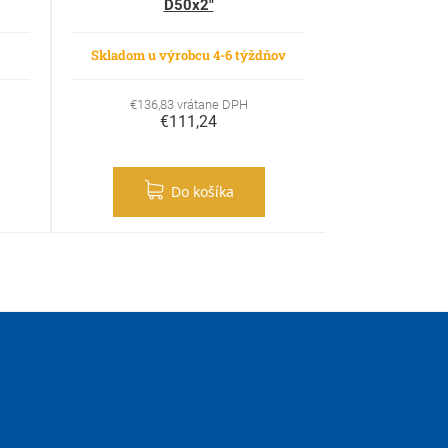
D50x2"
Skladom u výrobcu 4-6 týždňov
€136,83 vrátane DPH
€111,24
Do košíka