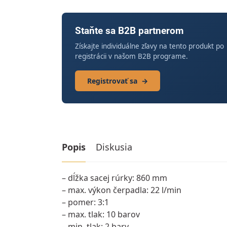
Staňte sa B2B partnerom
Získajte individuálne zľavy na tento produkt po
registrácii v našom B2B programe.
Registrovať sa
→
Popis
Diskusia
– dĺžka sacej rúrky: 860 mm
– max. výkon čerpadla: 22 l/min
– pomer: 3:1
– max. tlak: 10 barov
– min. tlak: 2 bary