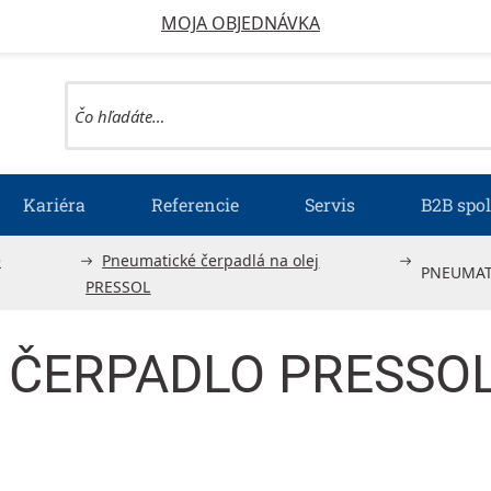
MOJA OBJEDNÁVKA
Kariéra
Referencie
Servis
B2B spo
é
Pneumatické čerpadlá na olej
PNEUMATI
PRESSOL
ČERPADLO PRESSOL 3