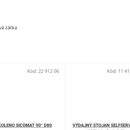
vá zátka
Kód:
22 912 06
Kód:
11 41
KOLENO SICOMAT 90° D80
VÝDAJNÝ STOJAN SELFSERV