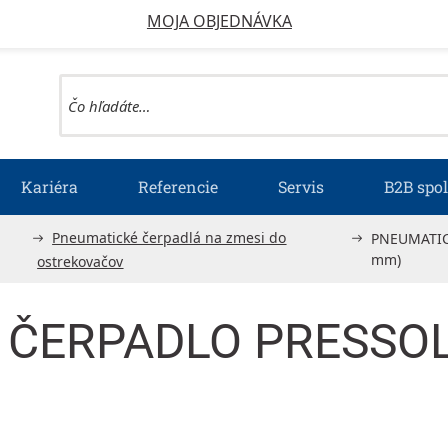
MOJA OBJEDNÁVKA
Kariéra
Referencie
Servis
B2B spo
Pneumatické čerpadlá na zmesi do
PNEUMATICK
mm)
ostrekovačov
ČERPADLO PRESSOL 