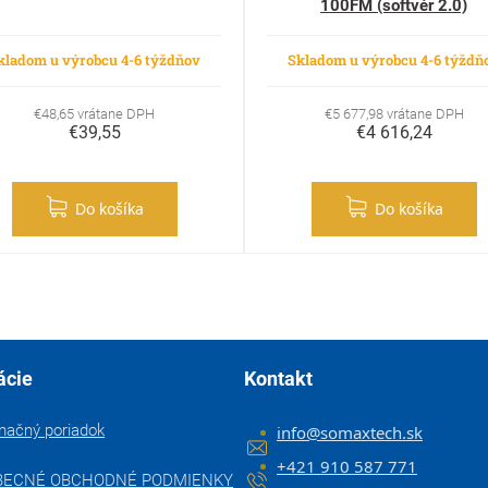
100FM (softvér 2.0)
kladom u výrobcu 4-6 týždňov
Skladom u výrobcu 4-6 týždň
€48,65 vrátane DPH
€5 677,98 vrátane DPH
€39,55
€4 616,24
Do košíka
Do košíka
ácie
Kontakt
mačný poriadok
info
@
somaxtech.sk
+421 910 587 771
BECNÉ OBCHODNÉ PODMIENKY