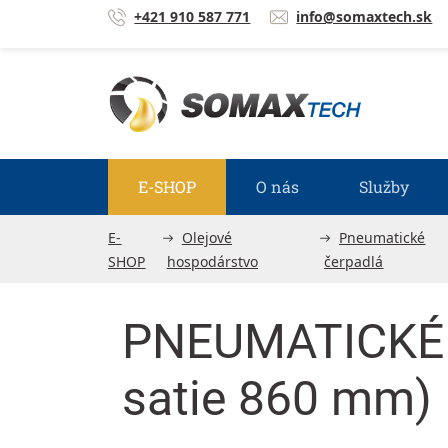
Prejsť na obsah
+421 910 587 771
info@somaxtech.sk
E-SHOP
O nás
Služby
E-
Olejové
Pneumatické
SHOP
hospodárstvo
čerpadlá
PNEUMATICKÉ 
satie 860 mm)