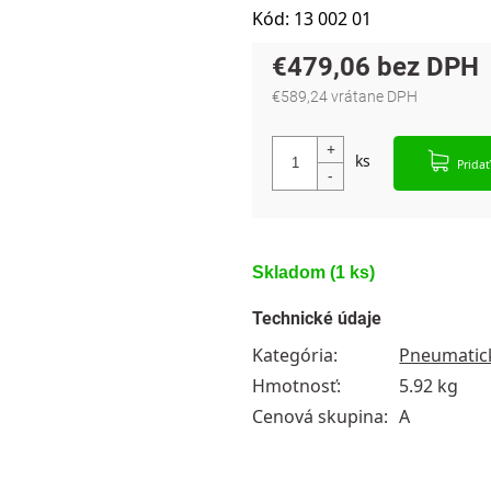
Kód:
13 002 01
€479,06
€589,24 vrátane DPH
Jednotková cena:
Pridať
Skladom
(1 ks)
Technické údaje
Kategória
:
Pneumatick
Hmotnosť
:
5.92 kg
Cenová skupina
:
A