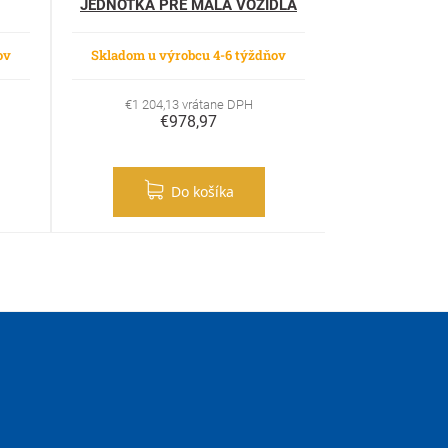
JEDNOTKA PRE MALÁ VOZIDLÁ
ARGON-1-75-7
ov
Skladom u výrobcu 4-6 týždňov
€1 204,13 vrátane DPH
€978,97
Do košíka