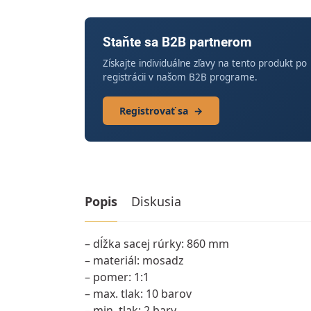
Staňte sa B2B partnerom
Získajte individuálne zľavy na tento produkt po
registrácii v našom B2B programe.
Registrovať sa
→
Popis
Diskusia
– dĺžka sacej rúrky: 860 mm
– materiál: mosadz
– pomer: 1:1
– max. tlak: 10 barov
– min. tlak: 2 bary