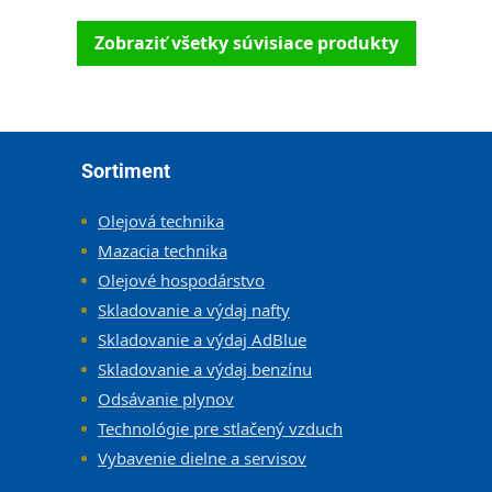
Zobraziť všetky súvisiace produkty
Zápätie
Sortiment
Olejová technika
Mazacia technika
Olejové hospodárstvo
Skladovanie a výdaj nafty
Skladovanie a výdaj AdBlue
Skladovanie a výdaj benzínu
Odsávanie plynov
Technológie pre stlačený vzduch
Vybavenie dielne a servisov