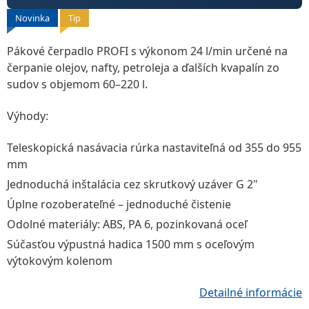
Novinka
Tip
Pákové čerpadlo PROFI
s výkonom
24 l/min
určené na
čerpanie olejov, nafty, petroleja a ďalších kvapalín zo
sudov s objemom 60–220 l.
Výhody:
Teleskopická nasávacia rúrka nastaviteľná od 355 do 955
mm
Jednoduchá inštalácia cez skrutkový uzáver G 2"
Úplne rozoberateľné – jednoduché čistenie
Odolné materiály: ABS, PA 6, pozinkovaná oceľ
Súčasťou výpustná hadica 1500 mm s oceľovým
výtokovým kolenom
Detailné informácie