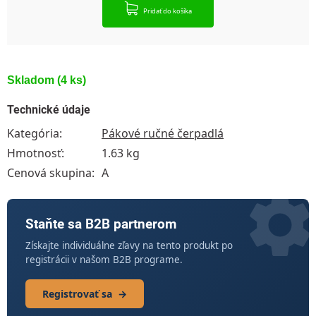
Pridať do košíka
Skladom
(4 ks)
Technické údaje
Kategória
:
Pákové ručné čerpadlá
Hmotnosť
:
1.63 kg
Cenová skupina
:
A
Staňte sa B2B partnerom
Získajte individuálne zľavy na tento produkt po
registrácii v našom B2B programe.
Registrovať sa
→