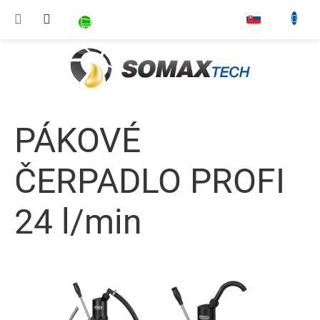
Prejsť na obsah
NÁKUPNÝ KOŠÍK
▾
PÁKOVÉ
ČERPADLO PROFI
24 l/min