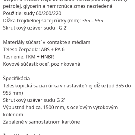
petrolej, glycerín a nemrznúca zmes nezriedená
Použitie: sudy 60/200/220 l
Dĺžka trojdielnej sacej rúrky (mm): 355 – 955
Skrutkový uzáver sudu : G 2'
Materiály súčastí v kontakte s médiami
Teleso čerpadla: ABS + PA 6
Tesnenie: FKM + HNBR
Kovové súčasti: oceľ, pozinkovaná
Špecifikácia
Teleskopická sacia rúrka v nastaviteľnej dĺžke (od 355 do
955 mm)
Skrutkový uzáver sudu G 2'
Výpustná hadica, 1500 mm, s oceľovým výtokovým
kolenom
Zabalené v samostatnom kartóne