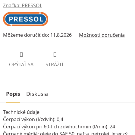
Značka:
PRESSOL
Môžeme doručiť do:
11.8.2026
Možnosti doručenia
OPÝTAŤ SA
STRÁŽIŤ
Popis
Diskusia
Technické údaje
Čerpací výkon (l/zdvih): 0,4
Čerpací výkon pri 60-tich zdvihoch/min (l/min): 24
Čerpané médiá: oleje do SAE 50, nafta, petrolej, letecký