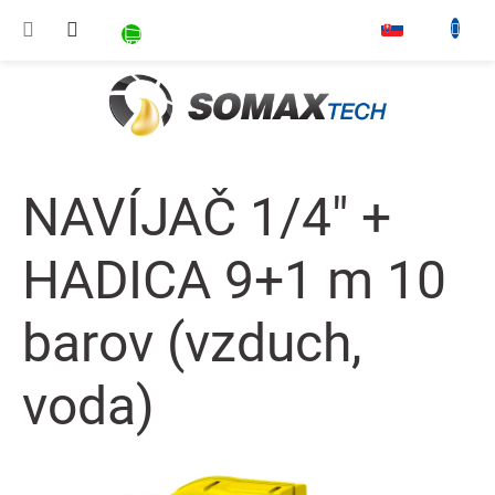
Prejsť na obsah
NÁKUPNÝ KOŠÍK
▾
NAVÍJAČ 1/4" +
HADICA 9+1 m 10
barov (vzduch,
voda)