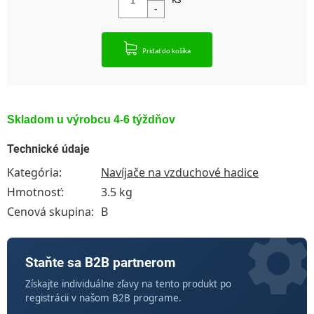
Pridať do košíka
Skladom u výrobcu 4-6 týždňov
Technické údaje
Kategória
:
Navíjače na vzduchové hadice
Hmotnosť
:
3.5 kg
Cenová skupina
:
B
Staňte sa B2B partnerom
Získajte individuálne zľavy na tento produkt po
registrácii v našom B2B programe.