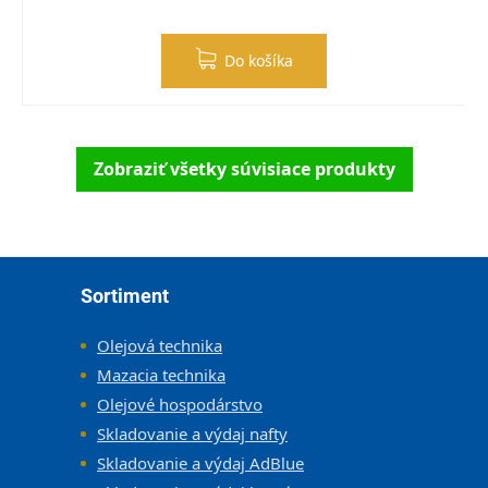
Do košíka
Zobraziť všetky súvisiace produkty
Zápätie
Sortiment
Olejová technika
Mazacia technika
Olejové hospodárstvo
Skladovanie a výdaj nafty
Skladovanie a výdaj AdBlue