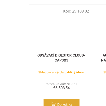
Kód:
29 109 02
ODSÁVACÍ DIGESTOR CLOUD-
A
CAP3X3
NÁ
Skladom u výrobcu 4-6 týždňov
S
€7 999,35 vrátane DPH
€6 503,54
Do košíka