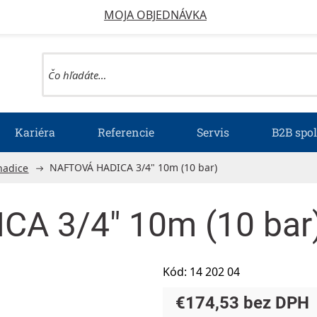
MOJA OBJEDNÁVKA
Kariéra
Referencie
Servis
B2B spo
NAFTOVÁ HADICA 3/4" 10m (10 bar)
hadice
A 3/4" 10m (10 bar
Kód:
14 202 04
€174,53