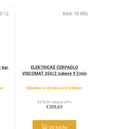
0 12
Kód:
10 005
bar,
ELEKTRICKÉ ČERPADLO
VISCOMAT 350/2 zubové 9 l/min
ov
Skladom u výrobcu 4-6 týždňov
€478,09 vrátane DPH
€388,69
Do košíka