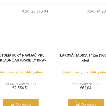
Kód:
28 015 04
Kód:
14 20
UTOMATICKÝ NAVÍJAČ PRE
TLAKOVÁ HADICA 1" 2m (160 
KLADNÉ AUTOMOBILY DRW-
olej)
125/17-SB
kladom u výrobcu 4-6 týždňov
Skladom u výrobcu 4-6 týždň
€3 142,05 vrátane DPH
€76,31 vrátane DPH
€2 554,51
€62,04
Do košíka
Do košíka