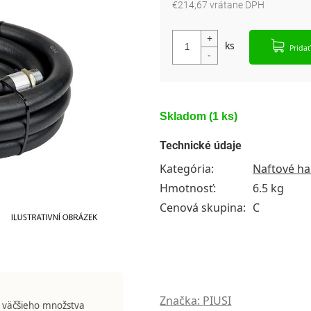
€214,67 vrátane DPH
Jednotková cena:
Pridať
Skladom
(1 ks)
Technické údaje
Kategória
:
Naftové ha
Hmotnosť
:
6.5 kg
Cenová skupina
:
C
Značka:
PIUSI
 väčšieho množstva