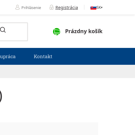
Registrácia
SK
Prihlásenie
▾
NÁKUPNÝ KOŠÍK
Prázdny košík
lupráca
Kontakt
)