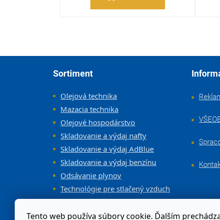
Zápätie
Sortiment
Inform
Olejová technika
Rekla
Mazacia technika
VŠEO
Olejové hospodárstvo
Skladovanie a výdaj nafty
Sprac
Skladovanie a výdaj AdBlue
Skladovanie a výdaj benzínu
Konta
Odsávanie plynov
Technológie pre stlačený vzduch
Vybavenie dielne a servisov
Tento web používa súbory cookie. Ďalším prechád