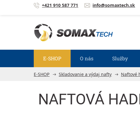
Prejsť na obsah
+421 910 587 771
info@somaxtech.sk
E-SHOP
O nás
Služby
E-SHOP
Skladovanie a výdaj nafty
Naftové 
NAFTOVÁ HADIC