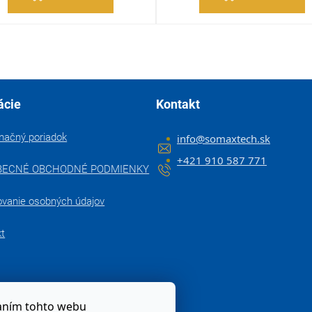
ácie
Kontakt
mačný poriadok
info
@
somaxtech.sk
+421 910 587 771
BECNÉ OBCHODNÉ PODMIENKY
ovanie osobných údajov
kt
zaním tohto webu