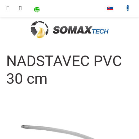
Prejsť na obsah
NÁKUPNÝ KOŠÍK
▾
NADSTAVEC PVC
30 cm