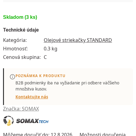
Skladom
(3 ks)
Technické údaje
Kategória
:
Olejové striekačky STANDARD
Hmotnosť
:
0.3 kg
Cenová skupina
:
C
POZNÁMKA K PRODUKTU
B2B podmienky iba
na vyžiadanie
pri odbere väčšieho
množstva kusov.
Kontaktujte nás
Značka:
SOMAX
Môžeme doručiť do:
12.8.2026
Možnosti doručenia