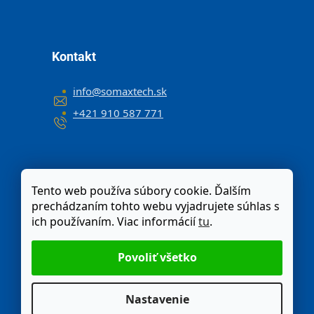
Kontakt
info
@
somaxtech.sk
+421 910 587 771
Tento web používa súbory cookie. Ďalším
prechádzaním tohto webu vyjadrujete súhlas s
ich používaním. Viac informácií
tu
.
Nastavenie
Odstúpenie od zmluvy