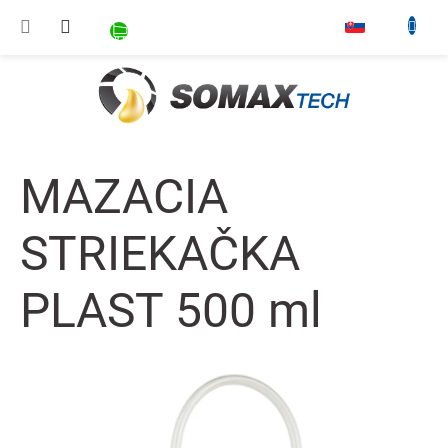
Prejsť na obsah
NÁKUPNÝ KOŠÍK
▾
MAZACIA
STRIEKAČKA
PLAST 500 ml