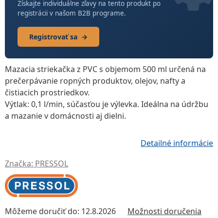
Získajte individuálne zľavy na tento produkt po
registrácii v našom B2B programe.
Registrovať sa
→
Mazacia striekačka z PVC
s objemom
500 ml
určená na
prečerpávanie ropných produktov, olejov, nafty a
čistiacich prostriedkov.
Výtlak: 0,1 l/min, súčasťou je
výlevka
. Ideálna na údržbu
a mazanie v domácnosti aj dielni.
Detailné informácie
Značka:
PRESSOL
Môžeme doručiť do:
12.8.2026
Možnosti doručenia