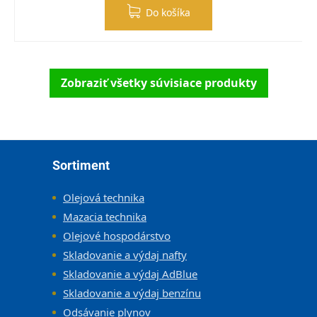
Do košíka
Zobraziť všetky súvisiace produkty
Zápätie
Sortiment
Olejová technika
Mazacia technika
Olejové hospodárstvo
Skladovanie a výdaj nafty
Skladovanie a výdaj AdBlue
Skladovanie a výdaj benzínu
Odsávanie plynov